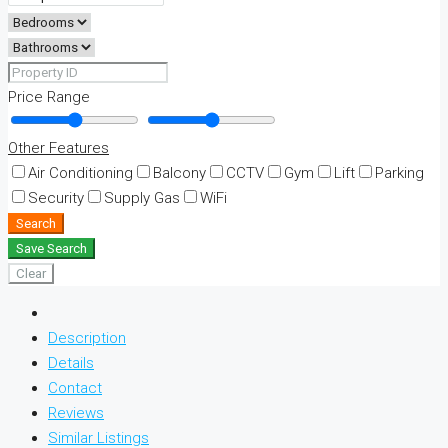
Price Range
Other Features
Air Conditioning
Balcony
CCTV
Gym
Lift
Parking
Security
Supply Gas
WiFi
Search
Save Search
Clear
Description
Details
Contact
Reviews
Similar Listings