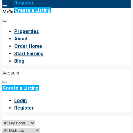
Register
Create a Listing
Menu
Properties
About
Order Home
Start Earning
Blog
Account
Create a Listing
Login
Register