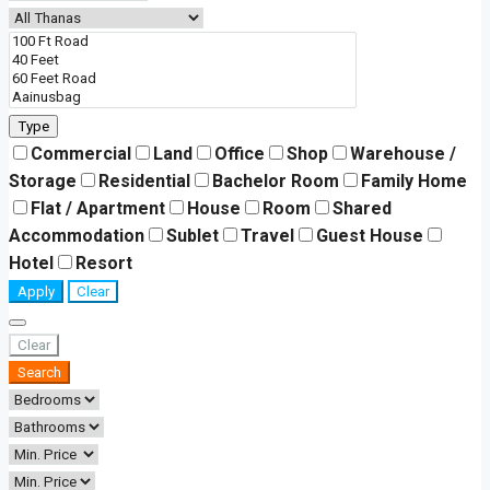
Type
Commercial
Land
Office
Shop
Warehouse /
Storage
Residential
Bachelor Room
Family Home
Flat / Apartment
House
Room
Shared
Accommodation
Sublet
Travel
Guest House
Hotel
Resort
Apply
Clear
Clear
Search