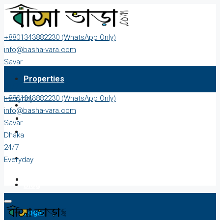
+8801343882230 (WhatsApp Only)
info@basha-vara.com
Savar
Dhaka
Properties
24/7
+8801343882230 (WhatsApp Only)
Everyday
About
info@basha-vara.com
Savar
Order Home
Dhaka
24/7
Start Earning
Everyday
Blog
Login