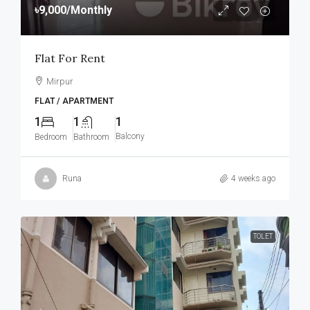
৳9,000
/Monthly
Flat For Rent
Mirpur
FLAT / APARTMENT
1
1
1
Balcony
Bedroom
Bathroom
Runa
4 weeks ago
TOLET