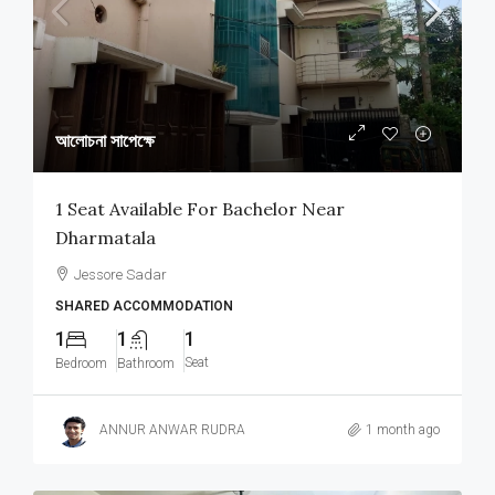
আলোচনা সাপেক্ষে
1 Seat Available For Bachelor Near
Dharmatala
Jessore Sadar
SHARED ACCOMMODATION
1
1
1
Seat
Bedroom
Bathroom
ANNUR ANWAR RUDRA
1 month ago