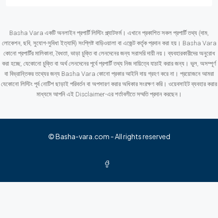
Basha Vara একটি অনলাইন প্রপার্টি লিস্টিং প্ল্যাটফর্ম। এখানে প্রকাশিত সকল প্রপার্টি তথ্য (দাম,
লোকেশন, ছবি, সুযোগ-সুবিধা ইত্যাদি) সংশ্লিষ্ট বাড়িওয়ালা বা এজেন্ট কর্তৃক প্রদান করা হয়। Basha Vara
কোনো প্রপার্টির মালিকানা, বৈধতা, ভাড়া চুক্তি বা লেনদেনের জন্য সরাসরি দায়ী নয়। ব্যবহারকারীদের অনুরোধ
করা হচ্ছে, যেকোনো চুক্তি বা অর্থ লেনদেনের পূর্বে প্রপার্টি তথ্য নিজ দায়িত্বে যাচাই করার জন্য। ভুল, অসম্পূর্ণ
বা বিভ্রান্তিকর তথ্যের জন্য Basha Vara কোনো প্রকার আইনি দায় গ্রহণ করে না। প্রয়োজনে আমরা
যেকোনো লিস্টিং পূর্ব নোটিশ ছাড়াই পরিবর্তন বা অপসারণ করার অধিকার সংরক্ষণ করি। ওয়েবসাইট ব্যবহার করার
মাধ্যমে আপনি এই Disclaimer-এর শর্তাবলীতে সম্মতি প্রদান করছেন।
© Basha-vara.com - All rights reserved