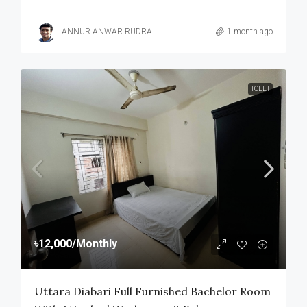
ANNUR ANWAR RUDRA
1 month ago
TOLET
৳12,000
/Monthly
Uttara Diabari Full Furnished Bachelor Room