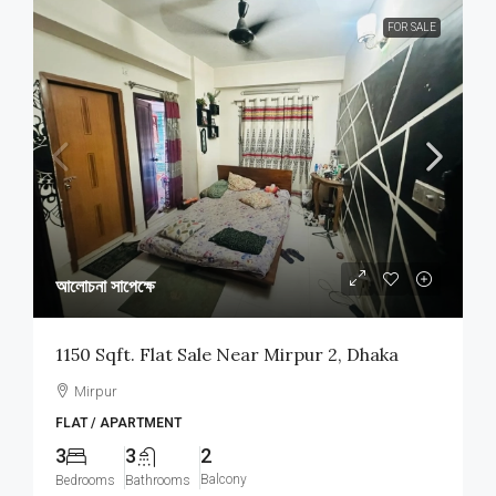
FOR SALE
আলোচনা সাপেক্ষে
1150 Sqft. Flat Sale Near Mirpur 2, Dhaka
Mirpur
FLAT / APARTMENT
3
3
2
Balcony
Bedrooms
Bathrooms