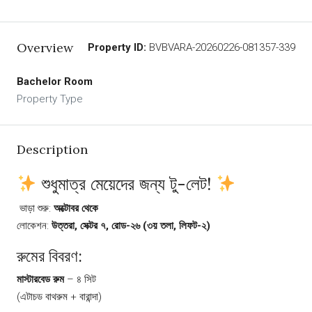
Overview
Property ID:
BVBVARA-20260226-081357-339
Bachelor Room
Property Type
Description
শুধুমাত্র মেয়েদের জন্য টু-লেট!
️ ভাড়া শুরু:
অক্টোবর থেকে
লোকেশন:
উত্তরা, সেক্টর ৭, রোড-২৬ (৩য় তলা, লিফট-২)
রুমের বিবরণ:
মাস্টারবেড রুম
– ৪ সিট
(এটাচড বাথরুম + বারান্দা)