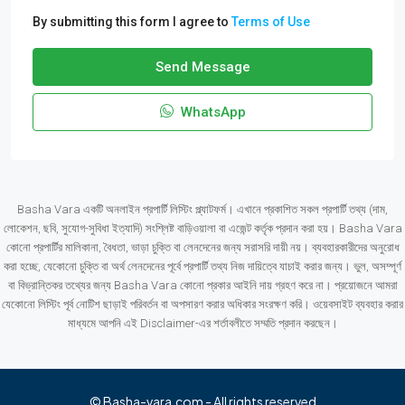
By submitting this form I agree to
Terms of Use
Send Message
WhatsApp
Basha Vara একটি অনলাইন প্রপার্টি লিস্টিং প্ল্যাটফর্ম। এখানে প্রকাশিত সকল প্রপার্টি তথ্য (দাম,
লোকেশন, ছবি, সুযোগ-সুবিধা ইত্যাদি) সংশ্লিষ্ট বাড়িওয়ালা বা এজেন্ট কর্তৃক প্রদান করা হয়। Basha Vara
কোনো প্রপার্টির মালিকানা, বৈধতা, ভাড়া চুক্তি বা লেনদেনের জন্য সরাসরি দায়ী নয়। ব্যবহারকারীদের অনুরোধ
করা হচ্ছে, যেকোনো চুক্তি বা অর্থ লেনদেনের পূর্বে প্রপার্টি তথ্য নিজ দায়িত্বে যাচাই করার জন্য। ভুল, অসম্পূর্ণ
বা বিভ্রান্তিকর তথ্যের জন্য Basha Vara কোনো প্রকার আইনি দায় গ্রহণ করে না। প্রয়োজনে আমরা
যেকোনো লিস্টিং পূর্ব নোটিশ ছাড়াই পরিবর্তন বা অপসারণ করার অধিকার সংরক্ষণ করি। ওয়েবসাইট ব্যবহার করার
মাধ্যমে আপনি এই Disclaimer-এর শর্তাবলীতে সম্মতি প্রদান করছেন।
© Basha-vara.com - All rights reserved