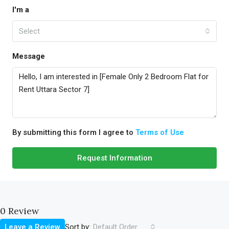
I'm a
Select
Message
By submitting this form I agree to
Terms of Use
Request Information
0 Review
Sort by:
Leave a Review
Default Order