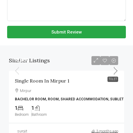
Submit Review
Similar Listings
৳8,000
TOLET
Single Room In Mirpur 1
Mirpur
BACHELOR ROOM, ROOM, SHARED ACCOMMODATION, SUBLET
1
1
Bedroom
Bathroom
surojit
3 months ago