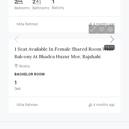
2
2
1
Balcony
Bedrooms
Bathrooms
Milia Rahman
4 months ago
৳1,800
/Monthly
TOLET
1 Seat Available In Female Shared Room With
Balcony At Bhadra Huzur Mor, Rajshahi
Boalia
BACHELOR ROOM
1
Seat
Milia Rahman
4 months ago