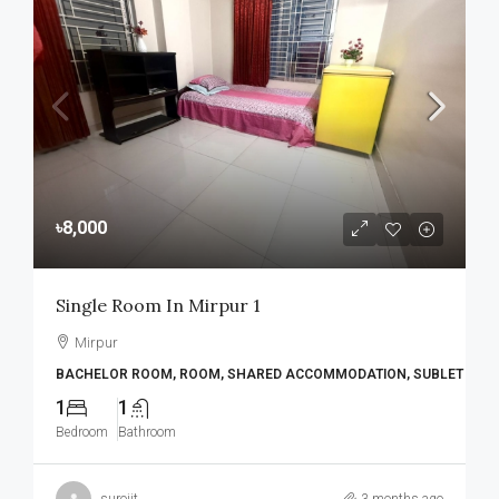
৳8,000
Single Room In Mirpur 1
Mirpur
BACHELOR ROOM, ROOM, SHARED ACCOMMODATION, SUBLET
1
1
Bedroom
Bathroom
surojit
3 months ago