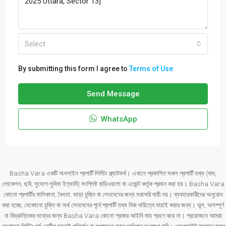
Select
By submitting this form I agree to
Terms of Use
Send Message
WhatsApp
Basha Vara একটি অনলাইন প্রপার্টি লিস্টিং প্ল্যাটফর্ম। এখানে প্রকাশিত সকল প্রপার্টি তথ্য (দাম,
লোকেশন, ছবি, সুযোগ-সুবিধা ইত্যাদি) সংশ্লিষ্ট বাড়িওয়ালা বা এজেন্ট কর্তৃক প্রদান করা হয়। Basha Vara
কোনো প্রপার্টির মালিকানা, বৈধতা, ভাড়া চুক্তি বা লেনদেনের জন্য সরাসরি দায়ী নয়। ব্যবহারকারীদের অনুরোধ
করা হচ্ছে, যেকোনো চুক্তি বা অর্থ লেনদেনের পূর্বে প্রপার্টি তথ্য নিজ দায়িত্বে যাচাই করার জন্য। ভুল, অসম্পূর্ণ
বা বিভ্রান্তিকর তথ্যের জন্য Basha Vara কোনো প্রকার আইনি দায় গ্রহণ করে না। প্রয়োজনে আমরা