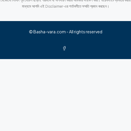
যেকোনো লিস্টিং পূর্ব নোটিশ ছাড়াই পরিবর্তন বা অপসারণ করার অধিকার সংরক্ষণ করি। ওয়েবসাইট ব্যবহার করার
মাধ্যমে আপনি এই Disclaimer-এর শর্তাবলীতে সম্মতি প্রদান করছেন।
© Basha-vara.com - All rights reserved