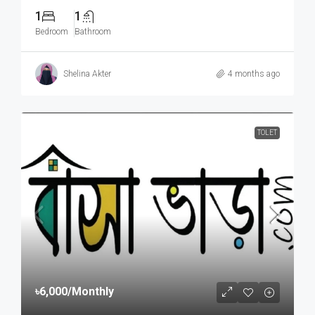
1
1
Bedroom
Bathroom
Shelina Akter
4 months ago
TOLET
৳6,000
/Monthly