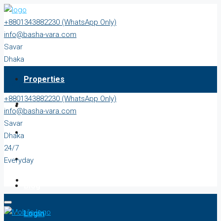
+8801343882230 (WhatsApp Only)
info@basha-vara.com
Savar
Dhaka
24/7
Properties
Everyday
+8801343882230 (WhatsApp Only)
About
info@basha-vara.com
Savar
Order Home
Dhaka
24/7
Start Earning
Everyday
Blog
Login