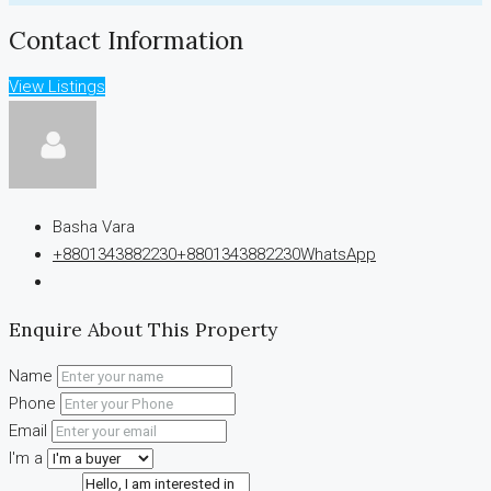
Contact Information
View Listings
Basha Vara
+8801343882230
+8801343882230
WhatsApp
Enquire About This Property
Name
Phone
Email
I'm a