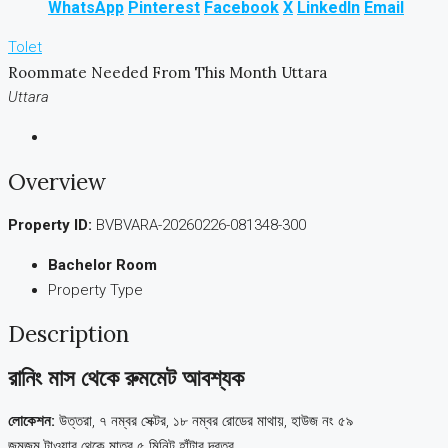
WhatsApp
Pinterest
Facebook
X
LinkedIn
Email
Tolet
Roommate Needed From This Month Uttara
Uttara
Overview
Property ID:
BVBVARA-20260226-081348-300
Bachelor Room
Property Type
Description
রানিং মাস থেকে রুমমেট আবশ্যক
লোকেশন:
উত্তরা, ৭ নম্বর সেক্টর, ১৮ নম্বর রোডের মাথায়, হাউজ নং ৫৯
জমজম টাওয়ার থেকে মাত্র ৫ মিনিট হাঁটার দূরত্ব