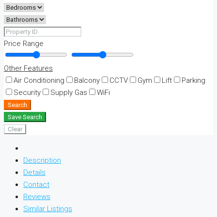
Price Range
Other Features
Air Conditioning
Balcony
CCTV
Gym
Lift
Parking
Security
Supply Gas
WiFi
Search
Save Search
Clear
Description
Details
Contact
Reviews
Similar Listings