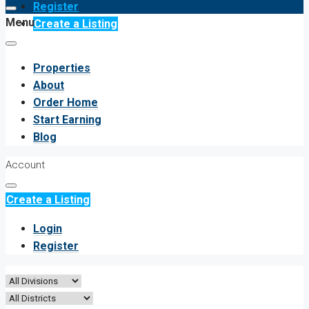
Register
Menu
Create a Listing
Properties
About
Order Home
Start Earning
Blog
Account
Create a Listing
Login
Register