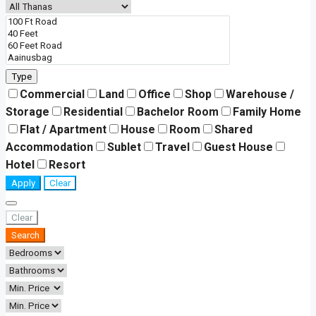
Type
Commercial
Land
Office
Shop
Warehouse /
Storage
Residential
Bachelor Room
Family Home
Flat / Apartment
House
Room
Shared
Accommodation
Sublet
Travel
Guest House
Hotel
Resort
Apply
Clear
Clear
Search