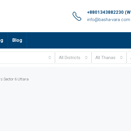
+8801343882230 (Wh
info@basha-vara.com
ng
Blog
All Districts
All Thanas
rs Sector 6 Uttara