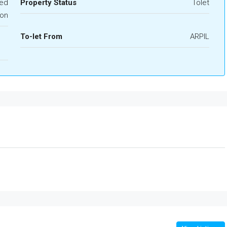
ed
Property Status
Tolet
on
To-let From
ARPIL