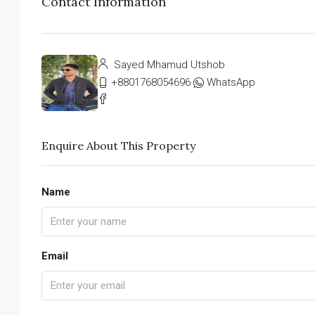
Contact Information
Sayed Mhamud Utshob
+8801768054696
WhatsApp
Enquire About This Property
Name
Email