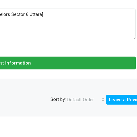
st Information
Sort by:
Default Order
Leave a Rev