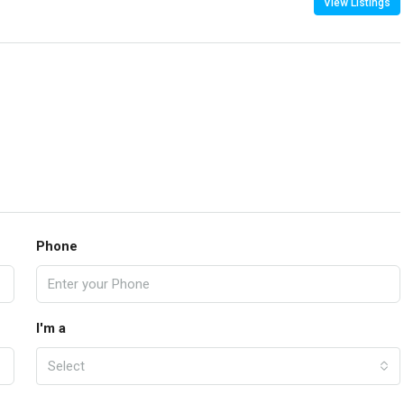
View Listings
Phone
I'm a
Select