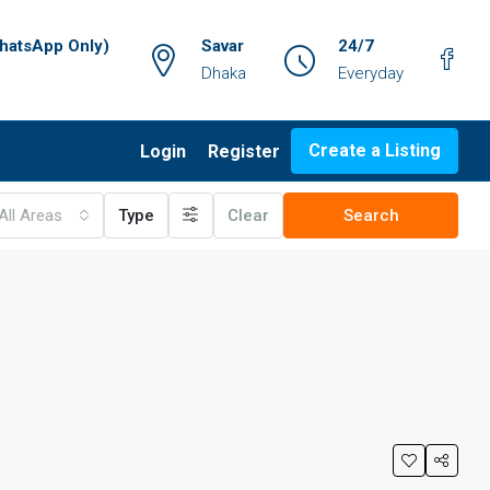
atsApp Only)
Savar
24/7
Dhaka
Everyday
Create a Listing
Login
Register
All Areas
Type
Clear
Search