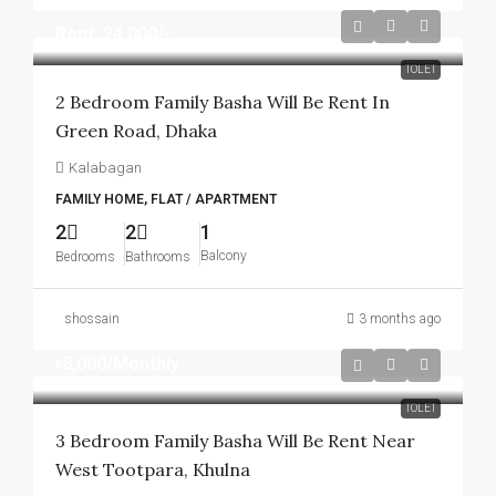
Rent: 24,000/-
TOLET
2 Bedroom Family Basha Will Be Rent In
Green Road, Dhaka
Kalabagan
FAMILY HOME, FLAT / APARTMENT
2
2
1
Balcony
Bedrooms
Bathrooms
shossain
3 months ago
৳8,000
/Monthly
TOLET
3 Bedroom Family Basha Will Be Rent Near
West Tootpara, Khulna