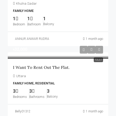
Khulna Sadar
FAMILY HOME
1
1
1
Balcony
Bedroom
Bathroom
ANNUR ANWAR RUDRA
1 month ago
৳32,000
TOLET
I Want To Rent Out The Flat.
Uttara
FAMILY HOME, RESIDENTIAL
3
3
3
Balcony
Bedrooms
Bathrooms
Belly01312
1 month ago