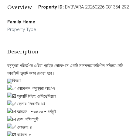
Overview
Property ID:
BVBVARA-20260226-081354-292
Family Home
Property Type
Description
বসুন্ধরা পরিকল্পিত এরিয়া প্রাইম লোকেশনে একটি মানসম্মত রুচিশীল সজ্জিত‌ সেমি
ফারনিস্ট ফ্ল্যাট ভাড়া দেওয়া হবে।
বিবরণ-
লোকেশন: বসুন্ধরা আর/এ
প্রপার্টি টাইপ: রেসিডেন্সিয়াল
ফ্লোর: লিফটের ৪থ্
আয়তন : ••৩৫৫০•• বর্গফুট
ফেস: দক্ষিণমুখী
বেডরুম: ৪
বাথরুম: ৫