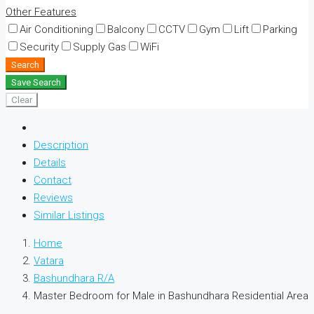
Other Features
Air Conditioning
Balcony
CCTV
Gym
Lift
Parking
Security
Supply Gas
WiFi
Search
Save Search
Clear
Description
Details
Contact
Reviews
Similar Listings
Home
Vatara
Bashundhara R/A
Master Bedroom for Male in Bashundhara Residential Area