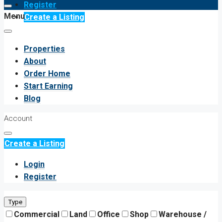
Register
Menu
Create a Listing
Properties
About
Order Home
Start Earning
Blog
Account
Create a Listing
Login
Register
Type
Commercial
Land
Office
Shop
Warehouse /