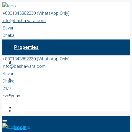
+8801343882230 (WhatsApp Only)
info@basha-vara.com
Savar
Dhaka
24/7
Properties
Everyday
+8801343882230 (WhatsApp Only)
About
info@basha-vara.com
Savar
Order Home
Dhaka
24/7
Start Earning
Everyday
Blog
Login