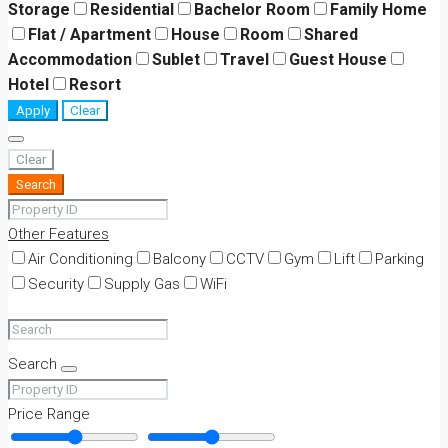
Storage
Residential
Bachelor Room
Family Home
Flat / Apartment
House
Room
Shared
Accommodation
Sublet
Travel
Guest House
Hotel
Resort
Apply
Clear
Clear
Search
Other Features
Air Conditioning
Balcony
CCTV
Gym
Lift
Parking
Security
Supply Gas
WiFi
Search
Price Range