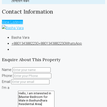
যোগাযোগ করুন
Contact Information
View Listings
Basha Vara
+8801343882230
+8801343882230
WhatsApp
Enquire About This Property
Name
Phone
Email
I'm a