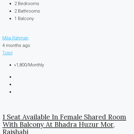
2
Bedrooms
2
Bathrooms
1
Balcony
Milia Rahman
4 months ago
Tolet
৳1,800
/Monthly
1 Seat Available In Female Shared Room
With Balcony At Bhadra Huzur Mor,
Rajshahi