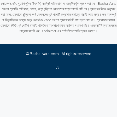
লোকেশন, ছবি, সুযোগ-সুবিধা ইত্যাদি) সংশ্লিষ্ট বাড়িওয়ালা বা এজেন্ট কর্তৃক প্রদান করা হয়। Basha Vara
কোনো প্রপার্টির মালিকানা, বৈধতা, ভাড়া চুক্তি বা লেনদেনের জন্য সরাসরি দায়ী নয়। ব্যবহারকারীদের অনুরোধ
করা হচ্ছে, যেকোনো চুক্তি বা অর্থ লেনদেনের পূর্বে প্রপার্টি তথ্য নিজ দায়িত্বে যাচাই করার জন্য। ভুল, অসম্পূর্ণ
বা বিভ্রান্তিকর তথ্যের জন্য Basha Vara কোনো প্রকার আইনি দায় গ্রহণ করে না। প্রয়োজনে আমরা
যেকোনো লিস্টিং পূর্ব নোটিশ ছাড়াই পরিবর্তন বা অপসারণ করার অধিকার সংরক্ষণ করি। ওয়েবসাইট ব্যবহার করার
মাধ্যমে আপনি এই Disclaimer-এর শর্তাবলীতে সম্মতি প্রদান করছেন।
© Basha-vara.com - All rights reserved