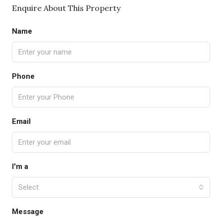
Enquire About This Property
Name
Phone
Email
I'm a
Select
Message