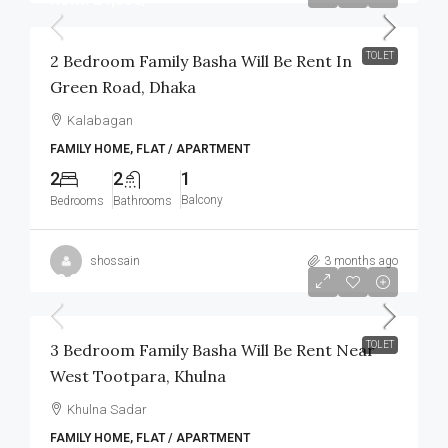
TOLET
2 Bedroom Family Basha Will Be Rent In
Green Road, Dhaka
Kalabagan
FAMILY HOME, FLAT / APARTMENT
2
2
1
Balcony
Bedrooms
Bathrooms
shossain
3 months ago
৳8,000
/Monthly
TOLET
3 Bedroom Family Basha Will Be Rent Near
West Tootpara, Khulna
Khulna Sadar
FAMILY HOME, FLAT / APARTMENT