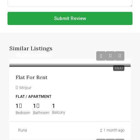
Submit Review
Similar Listings
৳9,000
/Monthly
TOLET
Flat For Rent
Mirpur
FLAT / APARTMENT
1
1
1
Balcony
Bedroom
Bathroom
Runa
1 month ago