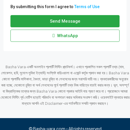
By submitting this form I agree to
Terms of Use
Send Message
WhatsApp
Basha Vara একটি অনলাইন প্রপার্টি লিস্টিং প্ল্যাটফর্ম। এখানে প্রকাশিত সকল প্রপার্টি তথ্য (দাম,
লোকেশন, ছবি, সুযোগ-সুবিধা ইত্যাদি) সংশ্লিষ্ট বাড়িওয়ালা বা এজেন্ট কর্তৃক প্রদান করা হয়। Basha Vara
কোনো প্রপার্টির মালিকানা, বৈধতা, ভাড়া চুক্তি বা লেনদেনের জন্য সরাসরি দায়ী নয়। ব্যবহারকারীদের অনুরোধ
করা হচ্ছে, যেকোনো চুক্তি বা অর্থ লেনদেনের পূর্বে প্রপার্টি তথ্য নিজ দায়িত্বে যাচাই করার জন্য। ভুল, অসম্পূর্ণ
বা বিভ্রান্তিকর তথ্যের জন্য Basha Vara কোনো প্রকার আইনি দায় গ্রহণ করে না। প্রয়োজনে আমরা
যেকোনো লিস্টিং পূর্ব নোটিশ ছাড়াই পরিবর্তন বা অপসারণ করার অধিকার সংরক্ষণ করি। ওয়েবসাইট ব্যবহার করার
মাধ্যমে আপনি এই Disclaimer-এর শর্তাবলীতে সম্মতি প্রদান করছেন।
© Basha-vara.com - All rights reserved