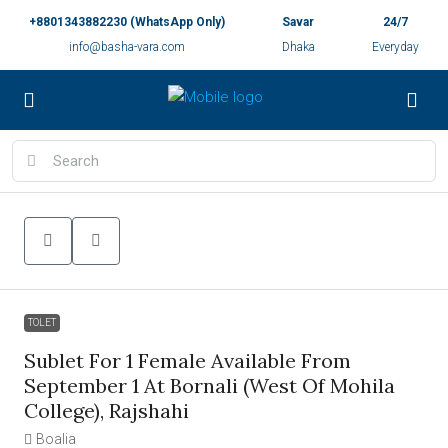
+8801343882230 (WhatsApp Only)
Savar
24/7
info@basha-vara.com
Dhaka
Everyday
TOLET
Sublet For 1 Female Available From
September 1 At Bornali (West Of Mohila
College), Rajshahi
Boalia