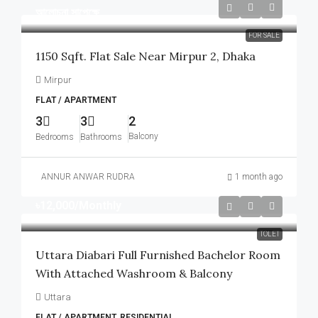
আলোচনা সাপেক্ষে
FOR SALE
1150 Sqft. Flat Sale Near Mirpur 2, Dhaka
Mirpur
FLAT / APARTMENT
3
3
2
Balcony
Bedrooms
Bathrooms
ANNUR ANWAR RUDRA
1 month ago
৳12,000
/Monthly
TOLET
Uttara Diabari Full Furnished Bachelor Room
With Attached Washroom & Balcony
Uttara
FLAT / APARTMENT, RESIDENTIAL