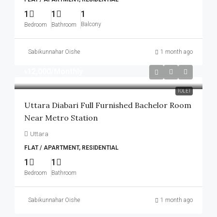
1
1
1
Balcony
Bedroom
Bathroom
Sabikunnahar Oishe
1 month ago
৳12,000
/Monthly
TOLET
Uttara Diabari Full Furnished Bachelor Room
Near Metro Station
Uttara
FLAT / APARTMENT, RESIDENTIAL
1
1
Bedroom
Bathroom
Sabikunnahar Oishe
1 month ago