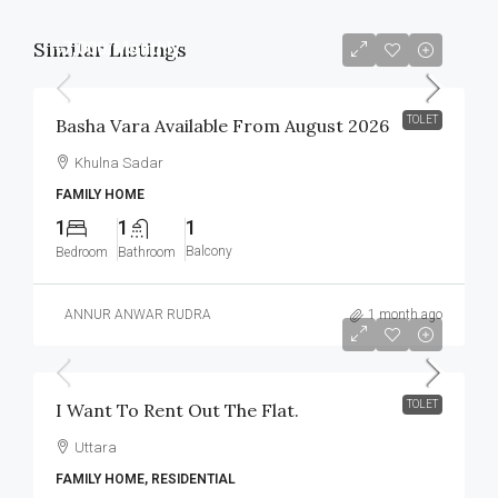
Similar Listings
৳7,000
/Monthly
TOLET
Basha Vara Available From August 2026
Khulna Sadar
FAMILY HOME
1
1
1
Balcony
Bedroom
Bathroom
ANNUR ANWAR RUDRA
1 month ago
৳32,000
TOLET
I Want To Rent Out The Flat.
Uttara
FAMILY HOME, RESIDENTIAL