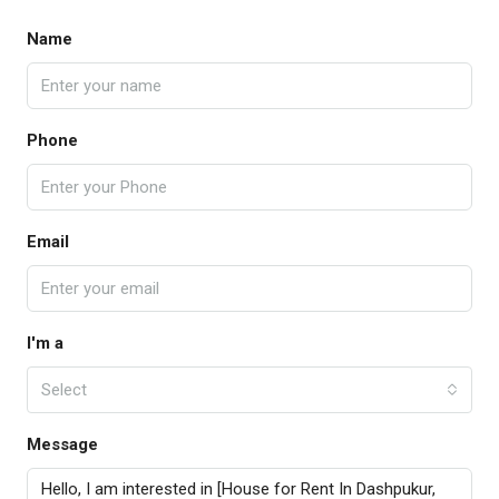
Name
Phone
Email
I'm a
Select
Message