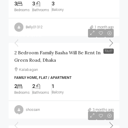
3
3
3
Balcony
Bedrooms
Bathrooms
Belly01312
1 month ago
Rent: 24,000/-
TOLET
2 Bedroom Family Basha Will Be Rent In
Green Road, Dhaka
Kalabagan
FAMILY HOME, FLAT / APARTMENT
2
2
1
Balcony
Bedrooms
Bathrooms
shossain
3 months ago
৳8,000
/Monthly