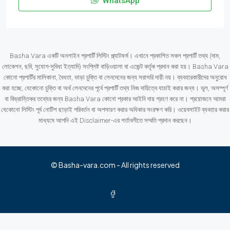
WhatsApp
Basha Vara একটি অনলাইন প্রপার্টি লিস্টিং প্ল্যাটফর্ম। এখানে প্রকাশিত সকল প্রপার্টি তথ্য (দাম,
লোকেশন, ছবি, সুযোগ-সুবিধা ইত্যাদি) সংশ্লিষ্ট বাড়িওয়ালা বা এজেন্ট কর্তৃক প্রদান করা হয়। Basha Vara
কোনো প্রপার্টির মালিকানা, বৈধতা, ভাড়া চুক্তি বা লেনদেনের জন্য সরাসরি দায়ী নয়। ব্যবহারকারীদের অনুরোধ
করা হচ্ছে, যেকোনো চুক্তি বা অর্থ লেনদেনের পূর্বে প্রপার্টি তথ্য নিজ দায়িত্বে যাচাই করার জন্য। ভুল, অসম্পূর্ণ
বা বিভ্রান্তিকর তথ্যের জন্য Basha Vara কোনো প্রকার আইনি দায় গ্রহণ করে না। প্রয়োজনে আমরা
যেকোনো লিস্টিং পূর্ব নোটিশ ছাড়াই পরিবর্তন বা অপসারণ করার অধিকার সংরক্ষণ করি। ওয়েবসাইট ব্যবহার করার
মাধ্যমে আপনি এই Disclaimer-এর শর্তাবলীতে সম্মতি প্রদান করছেন।
© Basha-vara.com - All rights reserved