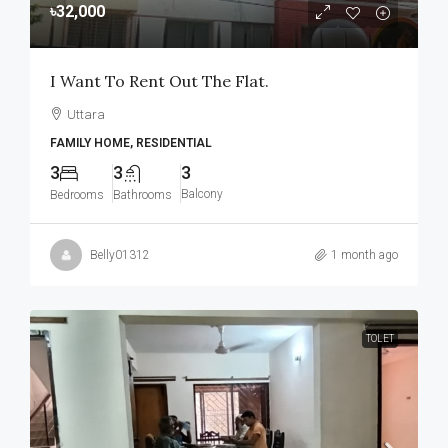
৳32,000
I Want To Rent Out The Flat.
Uttara
FAMILY HOME, RESIDENTIAL
3
3
3
Balcony
Bedrooms
Bathrooms
Belly01312
1 month ago
TOLET