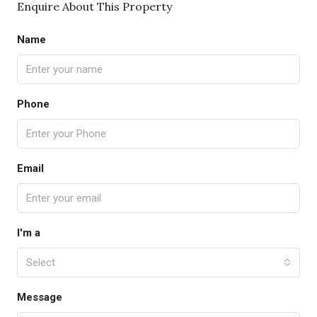
Enquire About This Property
Name
Phone
Email
I'm a
Select
Message