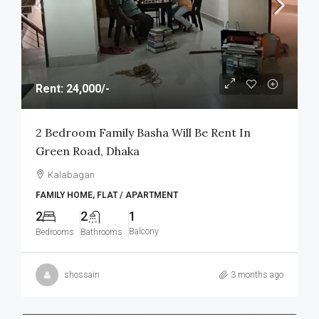
Rent: 24,000/-
2 Bedroom Family Basha Will Be Rent In
Green Road, Dhaka
Kalabagan
FAMILY HOME, FLAT / APARTMENT
2
2
1
Balcony
Bedrooms
Bathrooms
shossain
3 months ago