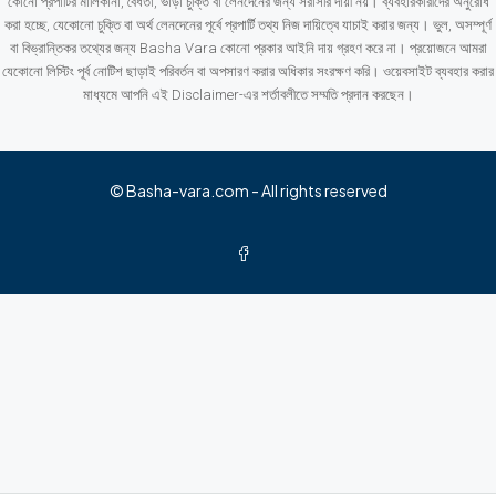
কোনো প্রপার্টির মালিকানা, বৈধতা, ভাড়া চুক্তি বা লেনদেনের জন্য সরাসরি দায়ী নয়। ব্যবহারকারীদের অনুরোধ
করা হচ্ছে, যেকোনো চুক্তি বা অর্থ লেনদেনের পূর্বে প্রপার্টি তথ্য নিজ দায়িত্বে যাচাই করার জন্য। ভুল, অসম্পূর্ণ
বা বিভ্রান্তিকর তথ্যের জন্য Basha Vara কোনো প্রকার আইনি দায় গ্রহণ করে না। প্রয়োজনে আমরা
যেকোনো লিস্টিং পূর্ব নোটিশ ছাড়াই পরিবর্তন বা অপসারণ করার অধিকার সংরক্ষণ করি। ওয়েবসাইট ব্যবহার করার
মাধ্যমে আপনি এই Disclaimer-এর শর্তাবলীতে সম্মতি প্রদান করছেন।
© Basha-vara.com - All rights reserved