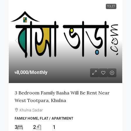
TOLET
৳8,000
/Monthly
3 Bedroom Family Basha Will Be Rent Near
West Tootpara, Khulna
Khulna Sadar
FAMILY HOME, FLAT / APARTMENT
3
2
1