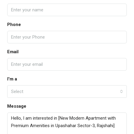
Phone
Email
I'm a
Select
Message