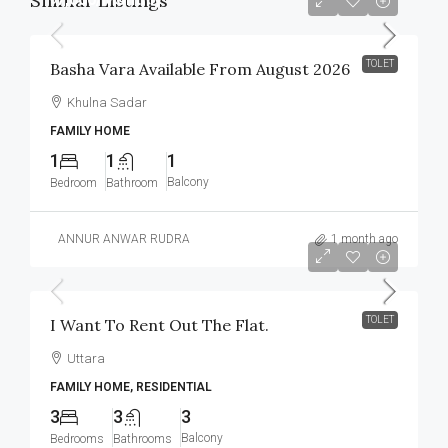
Similar Listings
TOLET
Basha Vara Available From August 2026
Khulna Sadar
FAMILY HOME
1
1
1
Balcony
Bedroom
Bathroom
ANNUR ANWAR RUDRA
1 month ago
৳32,000
TOLET
I Want To Rent Out The Flat.
Uttara
FAMILY HOME, RESIDENTIAL
3
3
3
Balcony
Bedrooms
Bathrooms