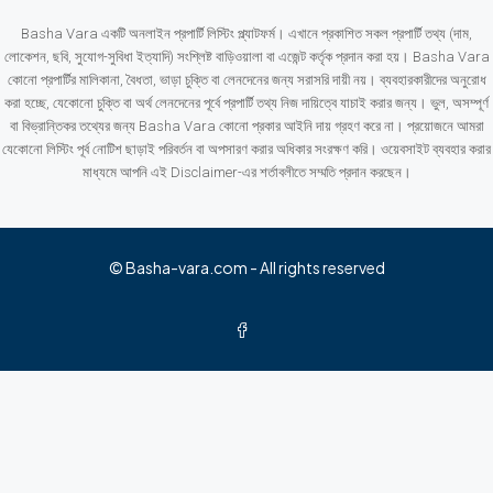
Basha Vara একটি অনলাইন প্রপার্টি লিস্টিং প্ল্যাটফর্ম। এখানে প্রকাশিত সকল প্রপার্টি তথ্য (দাম,
লোকেশন, ছবি, সুযোগ-সুবিধা ইত্যাদি) সংশ্লিষ্ট বাড়িওয়ালা বা এজেন্ট কর্তৃক প্রদান করা হয়। Basha Vara
কোনো প্রপার্টির মালিকানা, বৈধতা, ভাড়া চুক্তি বা লেনদেনের জন্য সরাসরি দায়ী নয়। ব্যবহারকারীদের অনুরোধ
করা হচ্ছে, যেকোনো চুক্তি বা অর্থ লেনদেনের পূর্বে প্রপার্টি তথ্য নিজ দায়িত্বে যাচাই করার জন্য। ভুল, অসম্পূর্ণ
বা বিভ্রান্তিকর তথ্যের জন্য Basha Vara কোনো প্রকার আইনি দায় গ্রহণ করে না। প্রয়োজনে আমরা
যেকোনো লিস্টিং পূর্ব নোটিশ ছাড়াই পরিবর্তন বা অপসারণ করার অধিকার সংরক্ষণ করি। ওয়েবসাইট ব্যবহার করার
মাধ্যমে আপনি এই Disclaimer-এর শর্তাবলীতে সম্মতি প্রদান করছেন।
© Basha-vara.com - All rights reserved