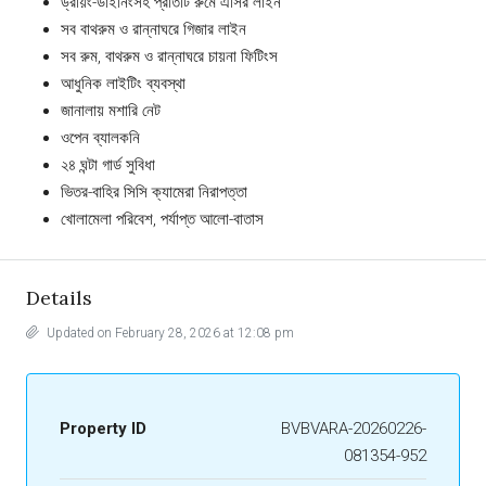
ড্রয়িং-ডাইনিংসহ প্রতিটি রুমে এসির লাইন
সব বাথরুম ও রান্নাঘরে গিজার লাইন
সব রুম, বাথরুম ও রান্নাঘরে চায়না ফিটিংস
আধুনিক লাইটিং ব্যবস্থা
জানালায় মশারি নেট
ওপেন ব্যালকনি
২৪ ঘন্টা গার্ড সুবিধা
ভিতর-বাহির সিসি ক্যামেরা নিরাপত্তা
খোলামেলা পরিবেশ, পর্যাপ্ত আলো-বাতাস
Details
Updated on February 28, 2026 at 12:08 pm
Property ID
BVBVARA-20260226-
081354-952