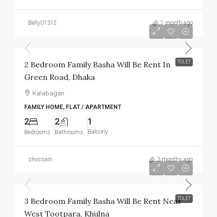
Belly01312
1 month ago
Rent: 24,000/-
TOLET
2 Bedroom Family Basha Will Be Rent In
Green Road, Dhaka
Kalabagan
FAMILY HOME, FLAT / APARTMENT
2
2
1
Balcony
Bedrooms
Bathrooms
shossain
3 months ago
৳8,000
/Monthly
TOLET
3 Bedroom Family Basha Will Be Rent Near
West Tootpara, Khulna