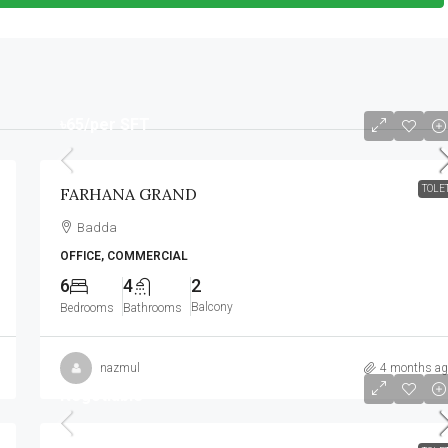
৳65
/per SFT
TOLE
FARHANA GRAND
Badda
OFFICE, COMMERCIAL
6
4
2
Balcony
Bedrooms
Bathrooms
nazmul
4 months ag
Negotiable