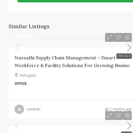
Similar Listings
৳190,000
FOR SALE
Navsathi Supply Chain Management – Smart
Workforce & Facility Solutions For Growing Busine
Ashuganj
OFFICE
vinodseo
2 months ago
আলোচনা সাপেক্ষে