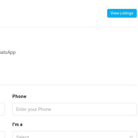
View Listings
atsApp
Phone
I'm a
Select