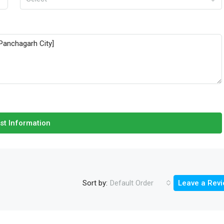
st Information
Sort by:
Default Order
Leave a Rev