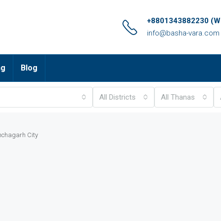
+8801343882230 (Wh
info@basha-vara.com
ng
Blog
All Districts
All Thanas
anchagarh City