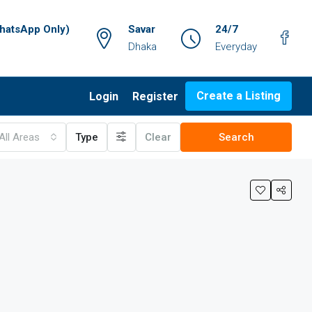
atsApp Only)
Savar
24/7
Dhaka
Everyday
Create a Listing
Login
Register
All Areas
Type
Clear
Search