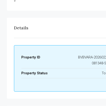
v
Details
Property ID
BVBVARA-2026022
081348-
Property Status
To