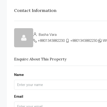
Contact Information
Basha Vara
+8801343882230
+8801343882230
Wh
Enquire About This Property
Name
Email