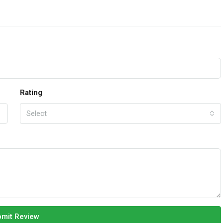
Rating
Select
mit Review