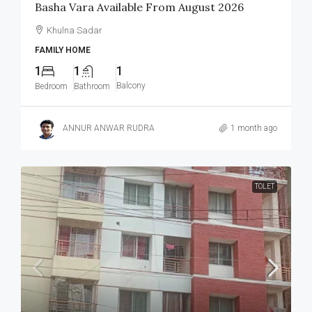
Basha Vara Available From August 2026
Khulna Sadar
FAMILY HOME
1
1
1
Balcony
Bedroom
Bathroom
ANNUR ANWAR RUDRA
1 month ago
TOLET