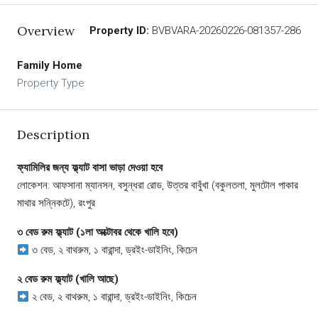
Overview
Property ID:
BVBVARA-20260226-081357-286
Family Home
Property Type
Description
ফ্যামিলির জন্য ফ্ল্যাট বাসা ভাড়া দেওয়া হবে
লোকেশন: আফসানা ম্যানসন, বসুন্ধরা রোড, উত্তর বাবুঁখা (বকুলতলা, মুলটোল পাকার
মাথার সন্নিকটে), রংপুর
৩ বেড রুম ফ্ল্যাট (১লা অক্টোবর থেকে খালি হবে)
৩ বেড, ২ বাথরুম, ১ বারান্দা, ড্রইং-ডাইনিং, কিচেন
২ বেড রুম ফ্ল্যাট (খালি আছে)
২ বেড, ২ বাথরুম, ১ বারান্দা, ড্রইং-ডাইনিং, কিচেন