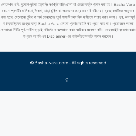
লোকেশন, ছবি, সুযোগ-সুবিধা ইত্যাদি) সংশ্লিষ্ট বাড়িওয়ালা বা এজেন্ট কর্তৃক প্রদান করা হয়। Basha Vara
কোনো প্রপার্টির মালিকানা, বৈধতা, ভাড়া চুক্তি বা লেনদেনের জন্য সরাসরি দায়ী নয়। ব্যবহারকারীদের অনুরোধ
করা হচ্ছে, যেকোনো চুক্তি বা অর্থ লেনদেনের পূর্বে প্রপার্টি তথ্য নিজ দায়িত্বে যাচাই করার জন্য। ভুল, অসম্পূর্ণ
বা বিভ্রান্তিকর তথ্যের জন্য Basha Vara কোনো প্রকার আইনি দায় গ্রহণ করে না। প্রয়োজনে আমরা
যেকোনো লিস্টিং পূর্ব নোটিশ ছাড়াই পরিবর্তন বা অপসারণ করার অধিকার সংরক্ষণ করি। ওয়েবসাইট ব্যবহার করার
মাধ্যমে আপনি এই Disclaimer-এর শর্তাবলীতে সম্মতি প্রদান করছেন।
© Basha-vara.com - All rights reserved