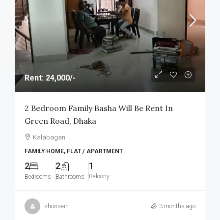
Rent: 24,000/-
2 Bedroom Family Basha Will Be Rent In
Green Road, Dhaka
Kalabagan
FAMILY HOME, FLAT / APARTMENT
2
2
1
Balcony
Bedrooms
Bathrooms
shossain
3 months ago