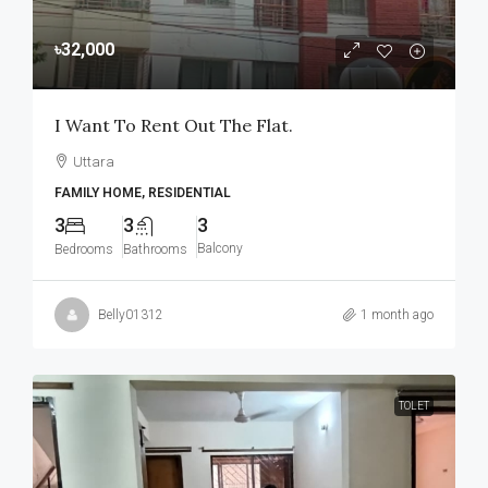
৳32,000
I Want To Rent Out The Flat.
Uttara
FAMILY HOME, RESIDENTIAL
3
3
3
Balcony
Bedrooms
Bathrooms
Belly01312
1 month ago
TOLET