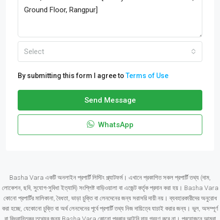
Select
By submitting this form I agree to
Terms of Use
Send Message
WhatsApp
Basha Vara একটি অনলাইন প্রপার্টি লিস্টিং প্ল্যাটফর্ম। এখানে প্রকাশিত সকল প্রপার্টি তথ্য (দাম,
লোকেশন, ছবি, সুযোগ-সুবিধা ইত্যাদি) সংশ্লিষ্ট বাড়িওয়ালা বা এজেন্ট কর্তৃক প্রদান করা হয়। Basha Vara
কোনো প্রপার্টির মালিকানা, বৈধতা, ভাড়া চুক্তি বা লেনদেনের জন্য সরাসরি দায়ী নয়। ব্যবহারকারীদের অনুরোধ
করা হচ্ছে, যেকোনো চুক্তি বা অর্থ লেনদেনের পূর্বে প্রপার্টি তথ্য নিজ দায়িত্বে যাচাই করার জন্য। ভুল, অসম্পূর্ণ
বা বিভ্রান্তিকর তথ্যের জন্য Basha Vara কোনো প্রকার আইনি দায় গ্রহণ করে না। প্রয়োজনে আমরা