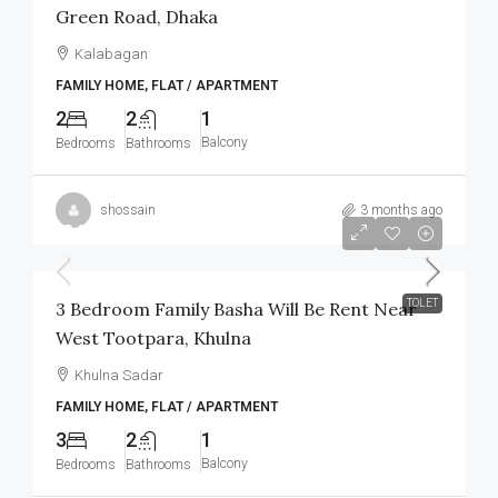
Green Road, Dhaka
Kalabagan
FAMILY HOME, FLAT / APARTMENT
2
2
1
Balcony
Bedrooms
Bathrooms
shossain
3 months ago
৳8,000
/Monthly
TOLET
3 Bedroom Family Basha Will Be Rent Near
West Tootpara, Khulna
Khulna Sadar
FAMILY HOME, FLAT / APARTMENT
3
2
1
Balcony
Bedrooms
Bathrooms