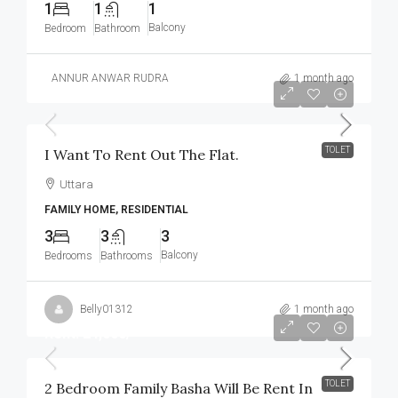
1
1
1
Balcony
Bedroom
Bathroom
ANNUR ANWAR RUDRA
1 month ago
৳32,000
TOLET
I Want To Rent Out The Flat.
Uttara
FAMILY HOME, RESIDENTIAL
3
3
3
Balcony
Bedrooms
Bathrooms
Belly01312
1 month ago
Rent: 24,000/-
TOLET
2 Bedroom Family Basha Will Be Rent In