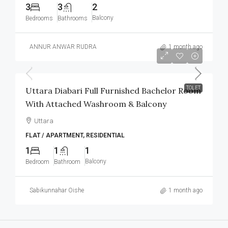
3
3
2
Balcony
Bedrooms
Bathrooms
ANNUR ANWAR RUDRA
1 month ago
৳12,000
/Monthly
TOLET
Uttara Diabari Full Furnished Bachelor Room
With Attached Washroom & Balcony
Uttara
FLAT / APARTMENT, RESIDENTIAL
1
1
1
Balcony
Bedroom
Bathroom
Sabikunnahar Oishe
1 month ago