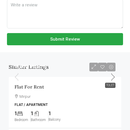
Submit Review
Similar Listings
৳9,000
/Monthly
TOLET
Flat For Rent
Mirpur
FLAT / APARTMENT
1
1
1
Balcony
Bedroom
Bathroom