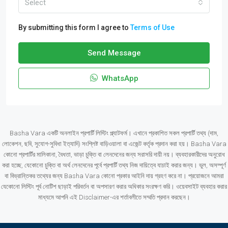
Select
By submitting this form I agree to
Terms of Use
Send Message
WhatsApp
Basha Vara একটি অনলাইন প্রপার্টি লিস্টিং প্ল্যাটফর্ম। এখানে প্রকাশিত সকল প্রপার্টি তথ্য (দাম,
লোকেশন, ছবি, সুযোগ-সুবিধা ইত্যাদি) সংশ্লিষ্ট বাড়িওয়ালা বা এজেন্ট কর্তৃক প্রদান করা হয়। Basha Vara
কোনো প্রপার্টির মালিকানা, বৈধতা, ভাড়া চুক্তি বা লেনদেনের জন্য সরাসরি দায়ী নয়। ব্যবহারকারীদের অনুরোধ
করা হচ্ছে, যেকোনো চুক্তি বা অর্থ লেনদেনের পূর্বে প্রপার্টি তথ্য নিজ দায়িত্বে যাচাই করার জন্য। ভুল, অসম্পূর্ণ
বা বিভ্রান্তিকর তথ্যের জন্য Basha Vara কোনো প্রকার আইনি দায় গ্রহণ করে না। প্রয়োজনে আমরা
যেকোনো লিস্টিং পূর্ব নোটিশ ছাড়াই পরিবর্তন বা অপসারণ করার অধিকার সংরক্ষণ করি। ওয়েবসাইট ব্যবহার করার
মাধ্যমে আপনি এই Disclaimer-এর শর্তাবলীতে সম্মতি প্রদান করছেন।