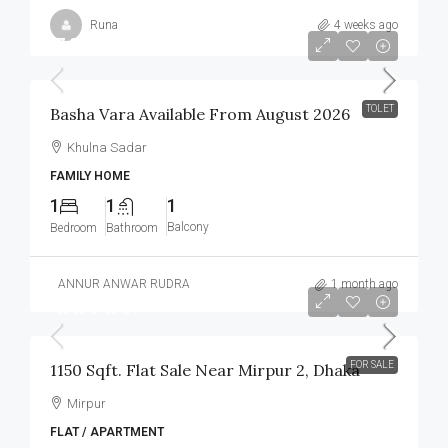
Runa
4 weeks ago
৳7,000
/Monthly
TOLET
Basha Vara Available From August 2026
Khulna Sadar
FAMILY HOME
1
1
1
Balcony
Bedroom
Bathroom
ANNUR ANWAR RUDRA
1 month ago
আলোচনা সাপেক্ষে
FOR SALE
1150 Sqft. Flat Sale Near Mirpur 2, Dhaka
Mirpur
FLAT / APARTMENT