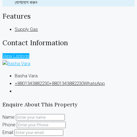
যোগাযোগ করুন
Features
Supply Gas
Contact Information
View Listings
Basha Vara
+8801343882230
+8801343882230
WhatsApp
Enquire About This Property
Name
Phone
Email