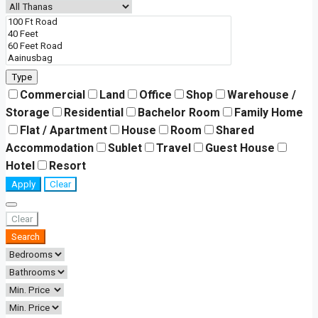
Type
Commercial
Land
Office
Shop
Warehouse /
Storage
Residential
Bachelor Room
Family Home
Flat / Apartment
House
Room
Shared
Accommodation
Sublet
Travel
Guest House
Hotel
Resort
Apply
Clear
Clear
Search