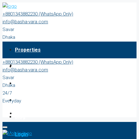
+8801343882230 (WhatsApp Only)
info@basha-vara.com
Savar
Dhaka
24/7
Properties
Everyday
+8801343882230 (WhatsApp Only)
About
info@basha-vara.com
Savar
Order Home
Dhaka
24/7
Start Earning
Everyday
Blog
Login