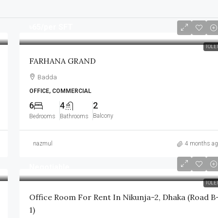
৳65
/per SFT
TOLE
FARHANA GRAND
Badda
OFFICE, COMMERCIAL
6
4
2
Balcony
Bedrooms
Bathrooms
nazmul
4 months ag
Negotiable
TOLE
Office Room For Rent In Nikunja-2, Dhaka (Road B
1)