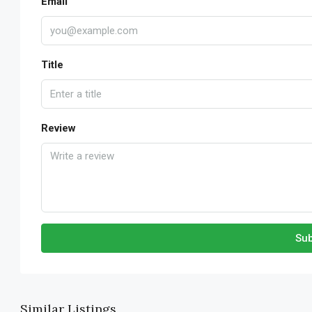
Email
Title
Review
Sub
Similar Listings