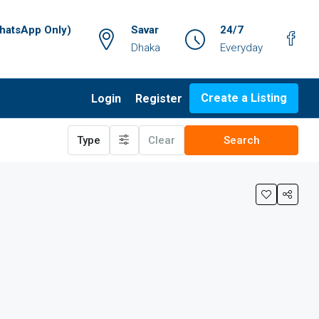
atsApp Only)
Savar
24/7
Dhaka
Everyday
Create a Listing
Login
Register
Type
Clear
Search