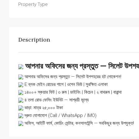
Property Type
Description
আপনার অফিসের জন্য প্রস্তুত — সিলেট উপশ
আপনার অফিসের জন্য প্রস্তুত — সিলেট উপশহরের হট লোকেশন!
E ব্লক মেইন রোডের পাশে | ওপেন ভিউ | সুরক্ষিত এলাকা
১৪০০+ স্কয়ার ফিট | ৩ রুম | ডাইনিং | কিচেন | ২ বাথরুম | বারান্দা
৪ তলা রোড ফেসিং ইউনিট — সাশ্রয়ী মূল্যে
ভাড়া: মাত্র ২৫,০০০ টাকা
দ্রুত যোগাযোগ (Call / WhatsApp / IMO)
অফিস, আইটি ফার্ম, কোচিং সেন্টার, কনসালটেন্সি — সবকিছুর জন্য উপযুক্ত!