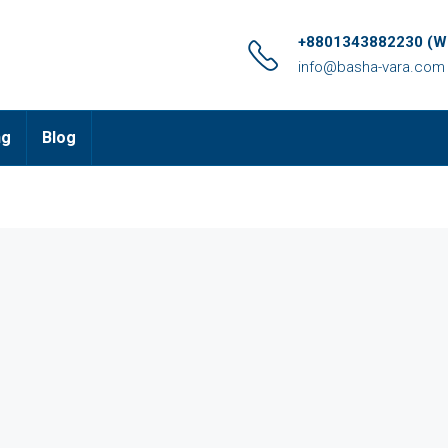
+8801343882230 (Wh
info@basha-vara.com
ng
Blog