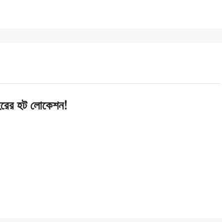
হরের হট লোকেশন!