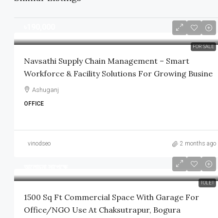
৳190,000
FOR SALE
Navsathi Supply Chain Management – Smart
Workforce & Facility Solutions For Growing Busine
Ashuganj
OFFICE
vinodseo
2 months ago
আলোচনা সাপেক্ষে
TOLET
1500 Sq Ft Commercial Space With Garage For
Office/NGO Use At Chaksutrapur, Bogura