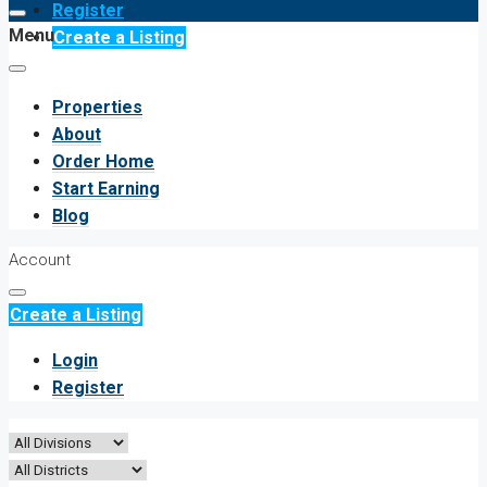
Register
Menu
Create a Listing
Properties
About
Order Home
Start Earning
Blog
Account
Create a Listing
Login
Register