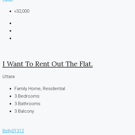
৳32,000
I Want To Rent Out The Flat.
Uttara
Family Home, Residential
3
Bedrooms
3
Bathrooms
3
Balcony
Belly01312