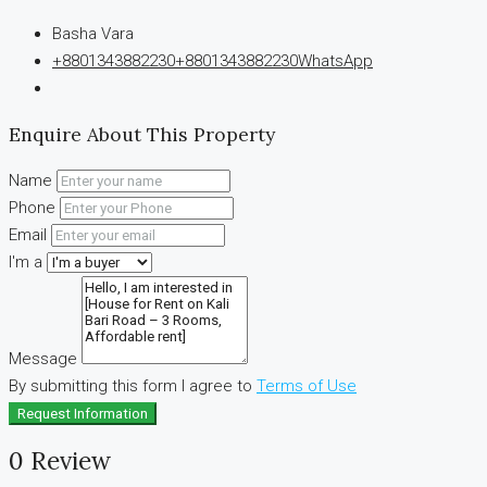
Basha Vara
+8801343882230
+8801343882230
WhatsApp
Enquire About This Property
Name
Phone
Email
I'm a
Message
By submitting this form I agree to
Terms of Use
Request Information
0 Review