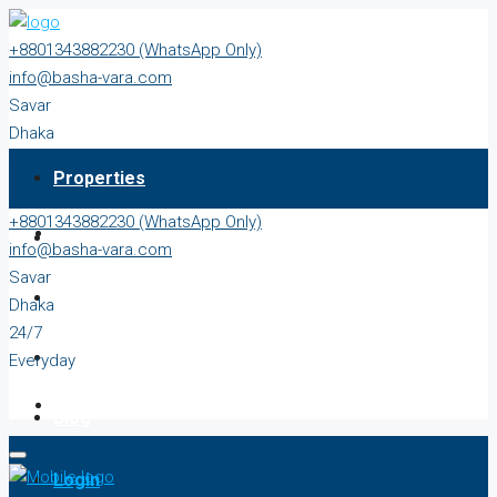
+8801343882230 (WhatsApp Only)
info@basha-vara.com
Savar
Dhaka
24/7
Properties
Everyday
+8801343882230 (WhatsApp Only)
About
info@basha-vara.com
Savar
Order Home
Dhaka
24/7
Start Earning
Everyday
Blog
Login