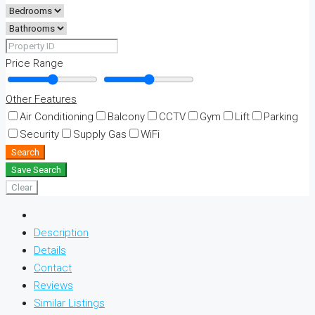
Price Range
Other Features
Air Conditioning
Balcony
CCTV
Gym
Lift
Parking
Security
Supply Gas
WiFi
Search
Save Search
Clear
Description
Details
Contact
Reviews
Similar Listings