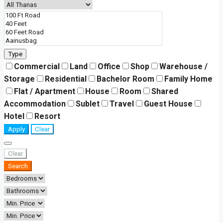
Type
Commercial
Land
Office
Shop
Warehouse /
Storage
Residential
Bachelor Room
Family Home
Flat / Apartment
House
Room
Shared
Accommodation
Sublet
Travel
Guest House
Hotel
Resort
Apply
Clear
Clear
Search