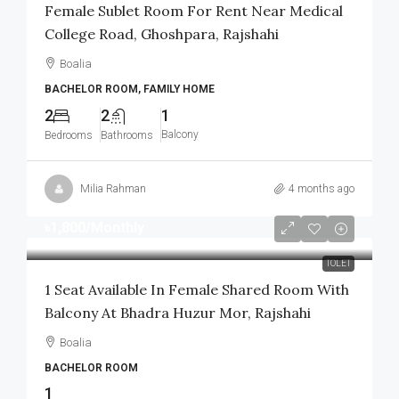
Female Sublet Room For Rent Near Medical
College Road, Ghoshpara, Rajshahi
Boalia
BACHELOR ROOM, FAMILY HOME
2
2
1
Balcony
Bedrooms
Bathrooms
Milia Rahman
4 months ago
৳1,800
/Monthly
TOLET
1 Seat Available In Female Shared Room With
Balcony At Bhadra Huzur Mor, Rajshahi
Boalia
BACHELOR ROOM
1