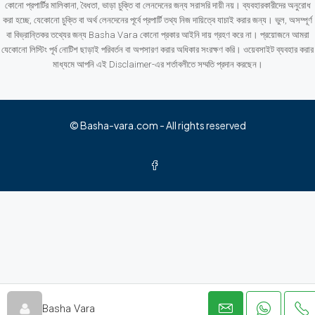
কোনো প্রপার্টির মালিকানা, বৈধতা, ভাড়া চুক্তি বা লেনদেনের জন্য সরাসরি দায়ী নয়। ব্যবহারকারীদের অনুরোধ
করা হচ্ছে, যেকোনো চুক্তি বা অর্থ লেনদেনের পূর্বে প্রপার্টি তথ্য নিজ দায়িত্বে যাচাই করার জন্য। ভুল, অসম্পূর্ণ
বা বিভ্রান্তিকর তথ্যের জন্য Basha Vara কোনো প্রকার আইনি দায় গ্রহণ করে না। প্রয়োজনে আমরা
যেকোনো লিস্টিং পূর্ব নোটিশ ছাড়াই পরিবর্তন বা অপসারণ করার অধিকার সংরক্ষণ করি। ওয়েবসাইট ব্যবহার করার
মাধ্যমে আপনি এই Disclaimer-এর শর্তাবলীতে সম্মতি প্রদান করছেন।
© Basha-vara.com - All rights reserved
Basha Vara