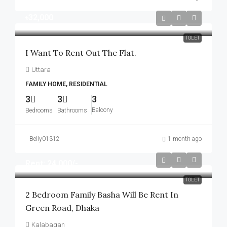
৳32,000
TOLET
I Want To Rent Out The Flat.
Uttara
FAMILY HOME, RESIDENTIAL
3
3
3
Balcony
Bedrooms
Bathrooms
Belly01312
1 month ago
Rent: 24,000/-
TOLET
2 Bedroom Family Basha Will Be Rent In
Green Road, Dhaka
Kalabagan