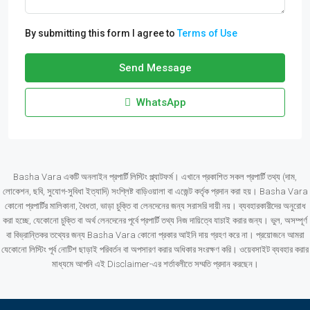
By submitting this form I agree to
Terms of Use
Send Message
WhatsApp
Basha Vara একটি অনলাইন প্রপার্টি লিস্টিং প্ল্যাটফর্ম। এখানে প্রকাশিত সকল প্রপার্টি তথ্য (দাম,
লোকেশন, ছবি, সুযোগ-সুবিধা ইত্যাদি) সংশ্লিষ্ট বাড়িওয়ালা বা এজেন্ট কর্তৃক প্রদান করা হয়। Basha Vara
কোনো প্রপার্টির মালিকানা, বৈধতা, ভাড়া চুক্তি বা লেনদেনের জন্য সরাসরি দায়ী নয়। ব্যবহারকারীদের অনুরোধ
করা হচ্ছে, যেকোনো চুক্তি বা অর্থ লেনদেনের পূর্বে প্রপার্টি তথ্য নিজ দায়িত্বে যাচাই করার জন্য। ভুল, অসম্পূর্ণ
বা বিভ্রান্তিকর তথ্যের জন্য Basha Vara কোনো প্রকার আইনি দায় গ্রহণ করে না। প্রয়োজনে আমরা
যেকোনো লিস্টিং পূর্ব নোটিশ ছাড়াই পরিবর্তন বা অপসারণ করার অধিকার সংরক্ষণ করি। ওয়েবসাইট ব্যবহার করার
মাধ্যমে আপনি এই Disclaimer-এর শর্তাবলীতে সম্মতি প্রদান করছেন।