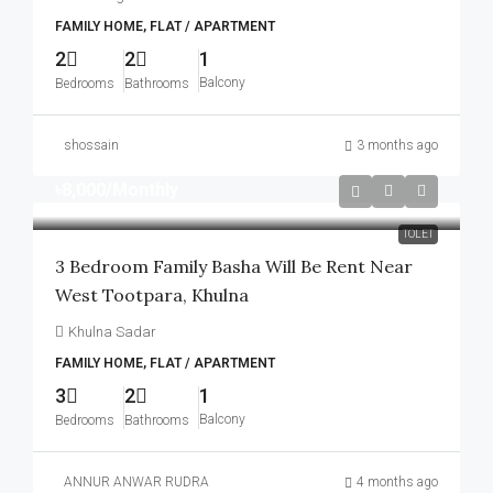
FAMILY HOME, FLAT / APARTMENT
2
2
1
Balcony
Bedrooms
Bathrooms
shossain
3 months ago
৳8,000
/Monthly
TOLET
3 Bedroom Family Basha Will Be Rent Near
West Tootpara, Khulna
Khulna Sadar
FAMILY HOME, FLAT / APARTMENT
3
2
1
Balcony
Bedrooms
Bathrooms
ANNUR ANWAR RUDRA
4 months ago