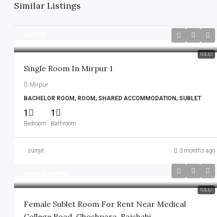
Similar Listings
৳8,000
TOLET
Single Room In Mirpur 1
Mirpur
BACHELOR ROOM, ROOM, SHARED ACCOMMODATION, SUBLET
1
1
Bedroom
Bathroom
surojit
3 months ago
আলোচনা সাপেক্ষে
TOLET
Female Sublet Room For Rent Near Medical
College Road, Ghoshpara, Rajshahi