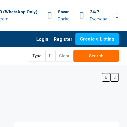
 (WhatsApp Only)
Savar
24/7
.com
Dhaka
Everyday
Create a Listing
Login
Register
Type
Clear
Search