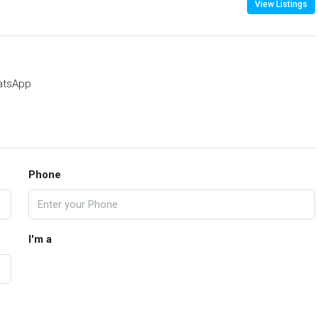
View Listings
atsApp
Phone
I'm a