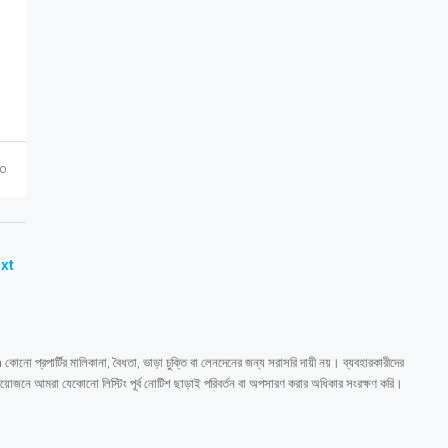
o
xt
কোনো প্রপার্টির মালিকানা, বৈধতা, ভাড়া চুক্তি বা লেনদেনের জন্য সরাসরি দায়ী নয়। ব্যবহারকারীদের
প্রয়োজনে আমরা যেকোনো লিস্টিং পূর্ব নোটিশ ছাড়াই পরিবর্তন বা অপসারণ করার অধিকার সংরক্ষণ করি।