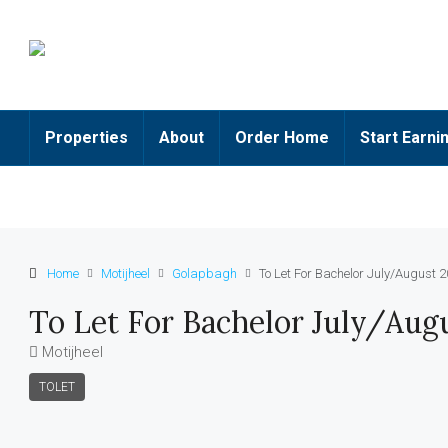
Properties
About
Order Home
Start Earni
Home
Motijheel
Golapbagh
To Let For Bachelor July/August 
To Let For Bachelor July/Aug
Motijheel
TOLET