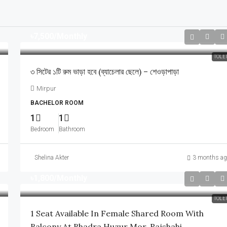
৳7,500
/Monthly
TOLE
৩ সিটের ১টি রুম ভাড়া হবে (ব্যাচেলার ছেলে) – শেওড়াপাড়া
Mirpur
BACHELOR ROOM
1
1
Bedroom
Bathroom
Shelina Akter
3 months ag
৳1,800
/Monthly
TOLE
1 Seat Available In Female Shared Room With
Balcony At Bhadra Huzur Mor, Rajshahi