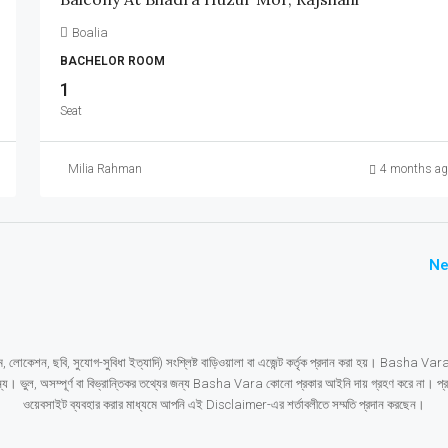
Boalia
BACHELOR ROOM
1
Seat
Milia Rahman
4 months ag
Ne
ম, লোকেশন, ছবি, সুযোগ-সুবিধা ইত্যাদি) সংশ্লিষ্ট বাড়িওয়ালা বা এজেন্ট কর্তৃক প্রদান করা হয়। Basha Vara 
 করার জন্য। ভুল, অসম্পূর্ণ বা বিভ্রান্তিকর তথ্যের জন্য Basha Vara কোনো প্রকার আইনি দায় গ্রহণ করে না। 
ওয়েবসাইট ব্যবহার করার মাধ্যমে আপনি এই Disclaimer-এর শর্তাবলীতে সম্মতি প্রদান করছেন।