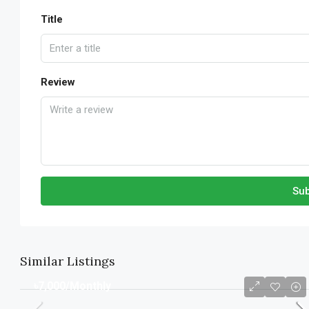
Title
Review
Sub
Similar Listings
৳7,000
/Monthly