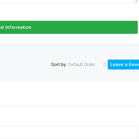
st Information
Sort by:
Default Order
Leave a Rev