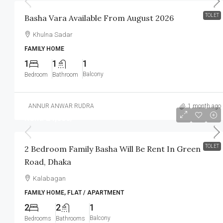
TOLET
Basha Vara Available From August 2026
Khulna Sadar
FAMILY HOME
1
1
1
Balcony
Bedroom
Bathroom
ANNUR ANWAR RUDRA
1 month ago
Rent: 24,000/-
TOLET
2 Bedroom Family Basha Will Be Rent In Green
Road, Dhaka
Kalabagan
FAMILY HOME, FLAT / APARTMENT
2
2
1
Balcony
Bedrooms
Bathrooms