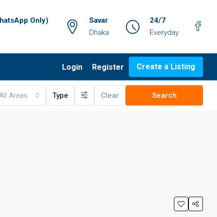
atsApp Only)
Savar
24/7
Dhaka
Everyday
Create a Listing
Login
Register
All Areas
Type
Clear
Search