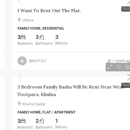
TOLE
I Want To Rent Out The Flat.
Uttara
FAMILY HOME, RESIDENTIAL
3
3
3
Balcony
Bedrooms
Bathrooms
Belly01312
1 month ag
৳8,000
/Monthly
TOLE
3 Bedroom Family Basha Will Be Rent Near West
Tootpara, Khulna
Khulna Sadar
FAMILY HOME, FLAT / APARTMENT
3
2
1
Balcony
Bedrooms
Bathrooms