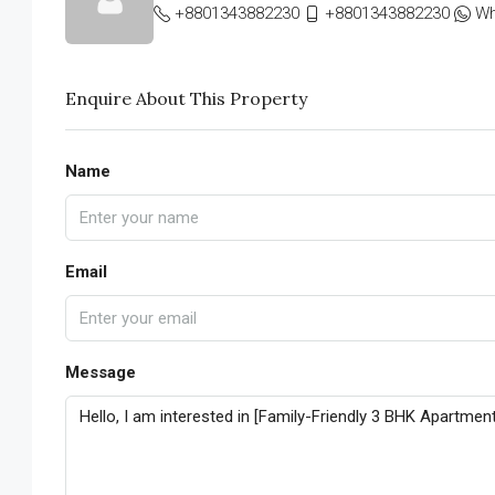
+8801343882230
+8801343882230
Wh
Enquire About This Property
Name
Email
Message