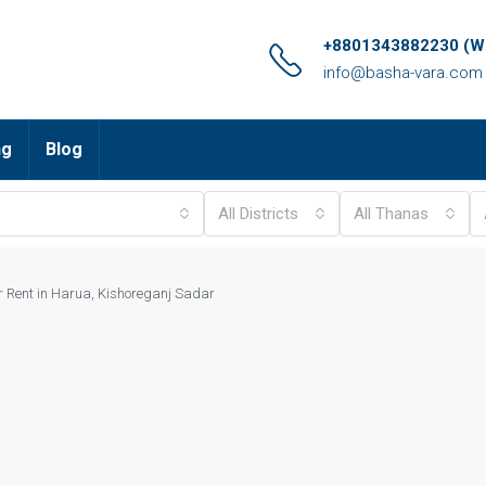
+8801343882230 (Wh
info@basha-vara.com
ng
Blog
All Districts
All Thanas
r Rent in Harua, Kishoreganj Sadar