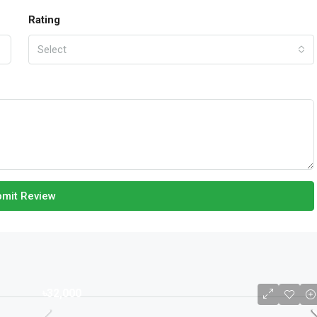
Rating
Select
mit Review
৳32,000