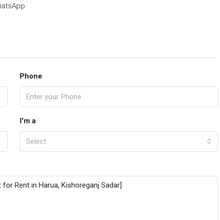
atsApp
Phone
I'm a
Select