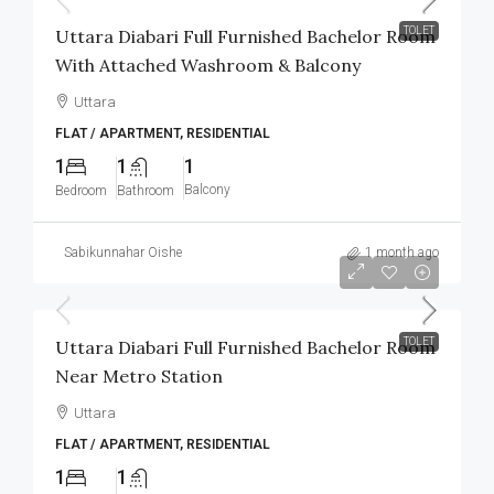
TOLET
Uttara Diabari Full Furnished Bachelor Room
With Attached Washroom & Balcony
Uttara
FLAT / APARTMENT, RESIDENTIAL
1
1
1
Balcony
Bedroom
Bathroom
Sabikunnahar Oishe
1 month ago
৳12,000
/Monthly
TOLET
Uttara Diabari Full Furnished Bachelor Room
Near Metro Station
Uttara
FLAT / APARTMENT, RESIDENTIAL
1
1