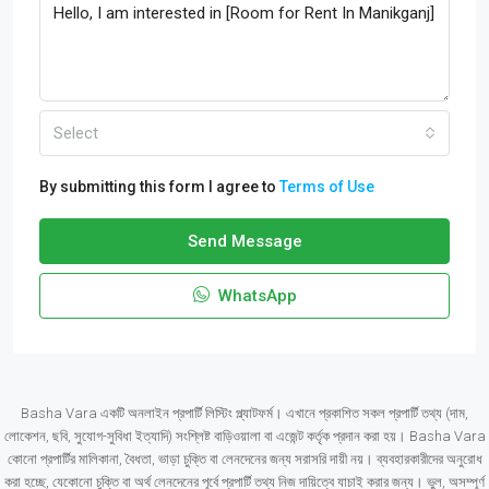
Select
By submitting this form I agree to
Terms of Use
Send Message
WhatsApp
Basha Vara একটি অনলাইন প্রপার্টি লিস্টিং প্ল্যাটফর্ম। এখানে প্রকাশিত সকল প্রপার্টি তথ্য (দাম,
লোকেশন, ছবি, সুযোগ-সুবিধা ইত্যাদি) সংশ্লিষ্ট বাড়িওয়ালা বা এজেন্ট কর্তৃক প্রদান করা হয়। Basha Vara
কোনো প্রপার্টির মালিকানা, বৈধতা, ভাড়া চুক্তি বা লেনদেনের জন্য সরাসরি দায়ী নয়। ব্যবহারকারীদের অনুরোধ
করা হচ্ছে, যেকোনো চুক্তি বা অর্থ লেনদেনের পূর্বে প্রপার্টি তথ্য নিজ দায়িত্বে যাচাই করার জন্য। ভুল, অসম্পূর্ণ