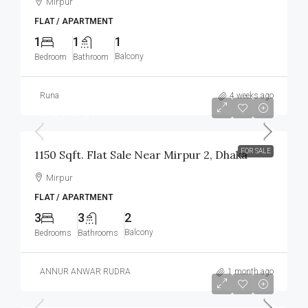
Mirpur
FLAT / APARTMENT
1
1
1
Balcony
Bedroom
Bathroom
Runa
4 weeks ago
আলোচনা সাপেক্ষে
FOR SALE
1150 Sqft. Flat Sale Near Mirpur 2, Dhaka
Mirpur
FLAT / APARTMENT
3
3
2
Balcony
Bedrooms
Bathrooms
ANNUR ANWAR RUDRA
1 month ago
৳12,000
/Monthly