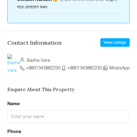
সাথে যোগাযোগ করুন
Contact Information
View Listings
Basha Vara
+8801343882230
+8801343882230
WhatsApp
Enquire About This Property
Name
Phone