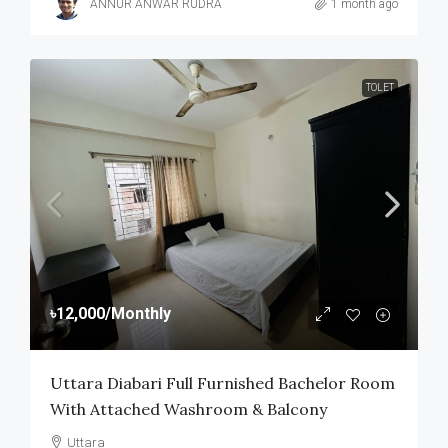
ANNUR ANWAR RUDRA
1 month ago
TOLET
৳12,000
/Monthly
Uttara Diabari Full Furnished Bachelor Room
With Attached Washroom & Balcony
Uttara