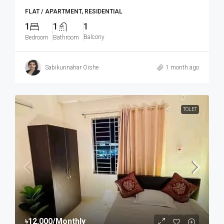
FLAT / APARTMENT, RESIDENTIAL
1
1
1
Balcony
Bedroom
Bathroom
Sabikunnahar Oishe
1 month ago
TOLET
৳12,000
/Monthly