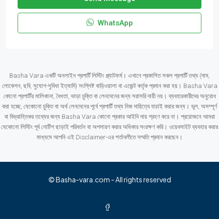
WhatsApp
Basha Vara একটি অনলাইন প্রপার্টি লিস্টিং প্ল্যাটফর্ম। এখানে প্রকাশিত সকল প্রপার্টি তথ্য (দাম,
লোকেশন, ছবি, সুযোগ-সুবিধা ইত্যাদি) সংশ্লিষ্ট বাড়িওয়ালা বা এজেন্ট কর্তৃক প্রদান করা হয়। Basha Vara
কোনো প্রপার্টির মালিকানা, বৈধতা, ভাড়া চুক্তি বা লেনদেনের জন্য সরাসরি দায়ী নয়। ব্যবহারকারীদের অনুরোধ
করা হচ্ছে, যেকোনো চুক্তি বা অর্থ লেনদেনের পূর্বে প্রপার্টি তথ্য নিজ দায়িত্বে যাচাই করার জন্য। ভুল, অসম্পূর্ণ
বা বিভ্রান্তিকর তথ্যের জন্য Basha Vara কোনো প্রকার আইনি দায় গ্রহণ করে না। প্রয়োজনে আমরা
যেকোনো লিস্টিং পূর্ব নোটিশ ছাড়াই পরিবর্তন বা অপসারণ করার অধিকার সংরক্ষণ করি। ওয়েবসাইট ব্যবহার করার
মাধ্যমে আপনি এই Disclaimer-এর শর্তাবলীতে সম্মতি প্রদান করছেন।
© Basha-vara.com - All rights reserved