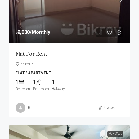
৳9,000
/Monthly
Flat For Rent
Mirpur
FLAT / APARTMENT
1
1
1
Balcony
Bedroom
Bathroom
Runa
4 weeks ago
FOR SALE