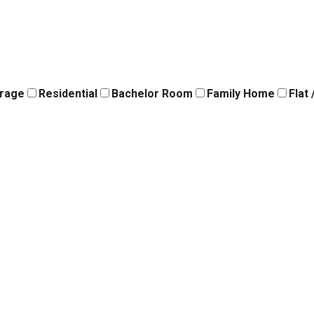
orage
Residential
Bachelor Room
Family Home
Flat