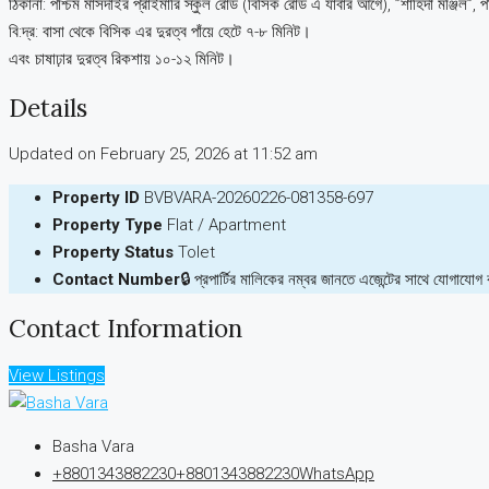
ঠিকানা: পশ্চিম মাসদাইর প্রাইমারি স্কুল রোড (বিসিক রোড এ যাবার আগে), ”শাহিদা মঞ্জিল”, প
বি:দ্র: বাসা থেকে বিসিক এর দুরত্ব পাঁয়ে হেটে ৭-৮ মিনিট।
এবং চাষাঢ়ার দুরত্ব রিকশায় ১০-১২ মিনিট।
Details
Updated on February 25, 2026 at 11:52 am
Property ID
BVBVARA-20260226-081358-697
Property Type
Flat / Apartment
Property Status
Tolet
Contact Number
🔒 প্রপার্টির মালিকের নম্বর জানতে এজেন্টের সাথে যোগাযোগ
Contact Information
View Listings
Basha Vara
+8801343882230
+8801343882230
WhatsApp