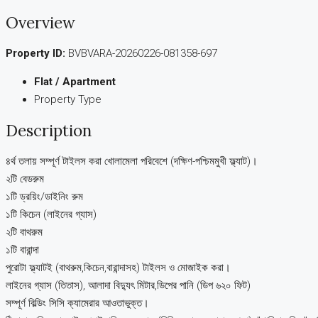
Overview
Property ID:
BVBVARA-20260226-081358-697
Flat / Apartment
Property Type
Description
৪র্থ তলায় সম্পূর্ণ টাইলস করা খোলামেলা পরিবেশে (দক্ষিণ-পশ্চিমমুখী ফ্ল্যাট)।
২টি বেডরুম
১টি ড্রয়িং/ডাইনিং রুম
১টি কিচেন (লাইনের গ্যাস)
২টি বাথরুম
১টি বারান্দা
পুরোটা ফ্ল্যাটই (বাথরুম,কিচেন,বারান্দাসহ) টাইলস ও মোজাইক করা।
লাইনের গ্যাস (তিতাস), আলাদা বিদ্যুৎ মিটার,ডিপের পানি (ডিপ ৬২০ ফিট)
সম্পূর্ণ বিল্ডিং সিসি ক্যামেরার আওতাভুক্ত।