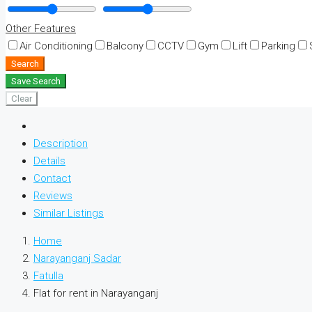
Other Features
Air Conditioning
Balcony
CCTV
Gym
Lift
Parking
Search
Save Search
Clear
Description
Details
Contact
Reviews
Similar Listings
Home
Narayanganj Sadar
Fatulla
Flat for rent in Narayanganj