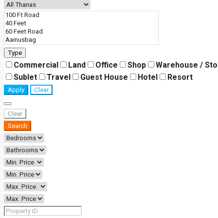
Type
Commercial
Land
Office
Shop
Warehouse / St
Sublet
Travel
Guest House
Hotel
Resort
Apply
Clear
Clear
Search