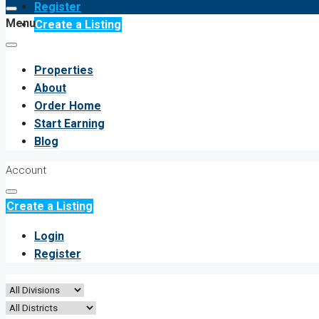
Register
Menu
Create a Listing
Properties
About
Order Home
Start Earning
Blog
Account
Create a Listing
Login
Register