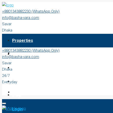
+8801343882230 (WhatsApp Only)
info@basha-vara.com
Savar
Dhaka
24/7
Properties
Everyday
+8801343882230 (WhatsApp Only)
About
info@basha-vara.com
Savar
Order Home
Dhaka
24/7
Start Earning
Everyday
Blog
Login