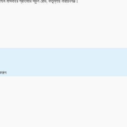
শ্চিম মাসদাইর প্রাইমারি স্কুল রোড, ফতুল্লায় নারায়নগঞ্জ।
 করুন