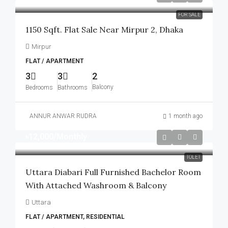
FOR SALE
1150 Sqft. Flat Sale Near Mirpur 2, Dhaka
Mirpur
FLAT / APARTMENT
3
3
2
Balcony
Bedrooms
Bathrooms
ANNUR ANWAR RUDRA
1 month ago
৳12,000
/Monthly
TOLET
Uttara Diabari Full Furnished Bachelor Room
With Attached Washroom & Balcony
Uttara
FLAT / APARTMENT, RESIDENTIAL