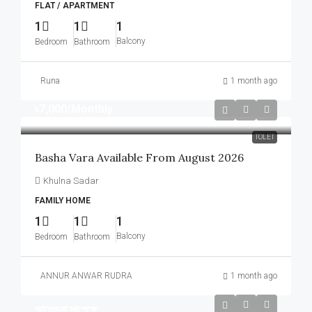
FLAT / APARTMENT
1
1
1
Balcony
Bedroom
Bathroom
Runa
1 month ago
৳7,000
/Monthly
TOLET
Basha Vara Available From August 2026
Khulna Sadar
FAMILY HOME
1
1
1
Balcony
Bedroom
Bathroom
ANNUR ANWAR RUDRA
1 month ago
আলোচনা সাপেক্ষে