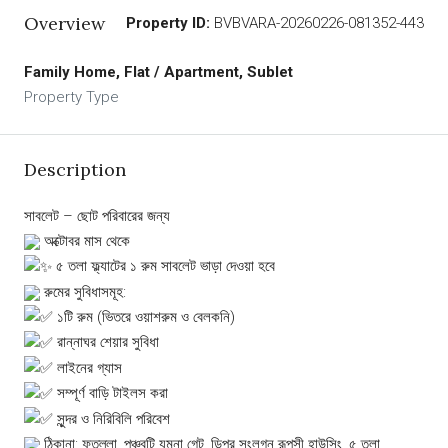
Overview
Property ID:
BVBVARA-20260226-081352-443
Family Home, Flat / Apartment, Sublet
Property Type
Description
সাবলেট – ছোট পরিবারের জন্য
অক্টোবর মাস থেকে
৫ তলা ফ্ল্যাটের ১ রুম সাবলেট ভাড়া দেওয়া হবে
রুমের সুবিধাসমূহ:
১টি রুম (ভিতরে ওয়াশরুম ও বেলকনি)
রান্নাঘর শেয়ার সুবিধা
লাইনের গ্যাস
সম্পূর্ণ বাড়ি টাইলস করা
সুন্দর ও নিরিবিলি পরিবেশ
ঠিকানা: ফতুল্লা, পঞ্চবটি যমুনা গেট, ডিপুর সংলগ্ন রূপসী হাউসিং, ৫ তলা