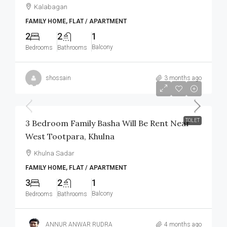
Kalabagan
FAMILY HOME, FLAT / APARTMENT
2
2
1
Balcony
Bedrooms
Bathrooms
shossain
3 months ago
৳8,000
/Monthly
TOLET
3 Bedroom Family Basha Will Be Rent Near
West Tootpara, Khulna
Khulna Sadar
FAMILY HOME, FLAT / APARTMENT
3
2
1
Balcony
Bedrooms
Bathrooms
ANNUR ANWAR RUDRA
4 months ago