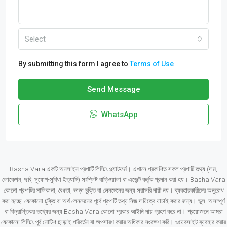
Select
By submitting this form I agree to
Terms of Use
Send Message
WhatsApp
Basha Vara একটি অনলাইন প্রপার্টি লিস্টিং প্ল্যাটফর্ম। এখানে প্রকাশিত সকল প্রপার্টি তথ্য (দাম,
লোকেশন, ছবি, সুযোগ-সুবিধা ইত্যাদি) সংশ্লিষ্ট বাড়িওয়ালা বা এজেন্ট কর্তৃক প্রদান করা হয়। Basha Vara
কোনো প্রপার্টির মালিকানা, বৈধতা, ভাড়া চুক্তি বা লেনদেনের জন্য সরাসরি দায়ী নয়। ব্যবহারকারীদের অনুরোধ
করা হচ্ছে, যেকোনো চুক্তি বা অর্থ লেনদেনের পূর্বে প্রপার্টি তথ্য নিজ দায়িত্বে যাচাই করার জন্য। ভুল, অসম্পূর্ণ
বা বিভ্রান্তিকর তথ্যের জন্য Basha Vara কোনো প্রকার আইনি দায় গ্রহণ করে না। প্রয়োজনে আমরা
যেকোনো লিস্টিং পূর্ব নোটিশ ছাড়াই পরিবর্তন বা অপসারণ করার অধিকার সংরক্ষণ করি। ওয়েবসাইট ব্যবহার করার