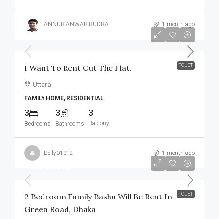
ANNUR ANWAR RUDRA
1 month ago
৳32,000
TOLET
I Want To Rent Out The Flat.
Uttara
FAMILY HOME, RESIDENTIAL
3
3
3
Balcony
Bedrooms
Bathrooms
Belly01312
1 month ago
Rent: 24,000/-
TOLET
2 Bedroom Family Basha Will Be Rent In
Green Road, Dhaka