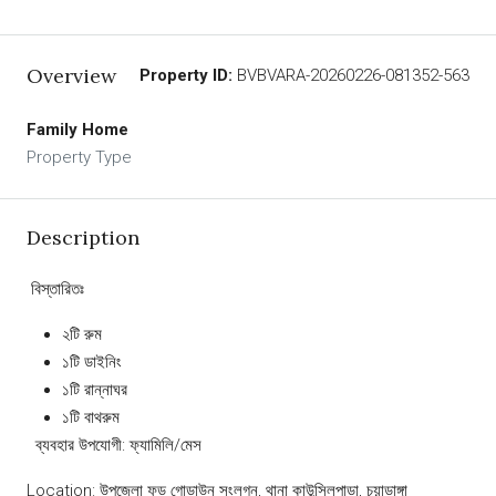
Overview
Property ID:
BVBVARA-20260226-081352-563
Family Home
Property Type
Description
️ বিস্তারিতঃ
২টি রুম
১টি ডাইনিং
১টি রান্নাঘর
১টি বাথরুম
‍ ‍ ব্যবহার উপযোগী: ফ্যামিলি/মেস
Location: উপজেলা ফুড গোডাউন সংলগ্ন, থানা কাউন্সিলপাড়া, চুয়াডাঙ্গা