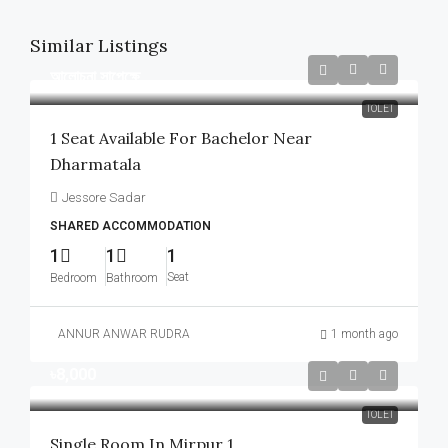
Similar Listings
আলোচনা সাপেক্ষে
TOLET
1 Seat Available For Bachelor Near
Dharmatala
Jessore Sadar
SHARED ACCOMMODATION
1
1
1
Seat
Bedroom
Bathroom
ANNUR ANWAR RUDRA
1 month ago
৳8,000
TOLET
Single Room In Mirpur 1