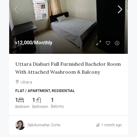
৳12,000
/Monthly
Uttara Diabari Full Furnished Bachelor Room
With Attached Washroom & Balcony
Uttara
FLAT / APARTMENT, RESIDENTIAL
1
1
1
Balcony
Bedroom
Bathroom
Sabikunnahar Oishe
1 month ago