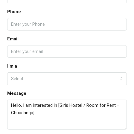
Phone
Email
I'm a
Select
Message