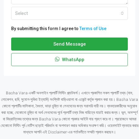
Select
By submitting this form I agree to
Terms of Use
Send Message
WhatsApp
Basha Vara একটি অনলাইন প্রপার্টি লিস্টিং প্ল্যাটফর্ম। এখানে প্রকাশিত সকল প্রপার্টি তথ্য (দাম,
লোকেশন, ছবি, সুযোগ-সুবিধা ইত্যাদি) সংশ্লিষ্ট বাড়িওয়ালা বা এজেন্ট কর্তৃক প্রদান করা হয়। Basha Vara
কোনো প্রপার্টির মালিকানা, বৈধতা, ভাড়া চুক্তি বা লেনদেনের জন্য সরাসরি দায়ী নয়। ব্যবহারকারীদের অনুরোধ
করা হচ্ছে, যেকোনো চুক্তি বা অর্থ লেনদেনের পূর্বে প্রপার্টি তথ্য নিজ দায়িত্বে যাচাই করার জন্য। ভুল, অসম্পূর্ণ
বা বিভ্রান্তিকর তথ্যের জন্য Basha Vara কোনো প্রকার আইনি দায় গ্রহণ করে না। প্রয়োজনে আমরা
যেকোনো লিস্টিং পূর্ব নোটিশ ছাড়াই পরিবর্তন বা অপসারণ করার অধিকার সংরক্ষণ করি। ওয়েবসাইট ব্যবহার করার
মাধ্যমে আপনি এই Disclaimer-এর শর্তাবলীতে সম্মতি প্রদান করছেন।