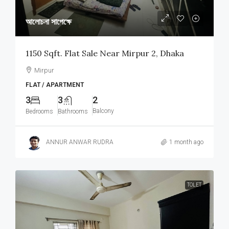
আলোচনা সাপেক্ষে
1150 Sqft. Flat Sale Near Mirpur 2, Dhaka
Mirpur
FLAT / APARTMENT
3
3
2
Balcony
Bedrooms
Bathrooms
ANNUR ANWAR RUDRA
1 month ago
TOLET