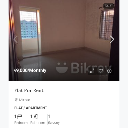
TOLET
৳9,000
/Monthly
Flat For Rent
Mirpur
FLAT / APARTMENT
1
1
1
Balcony
Bedroom
Bathroom