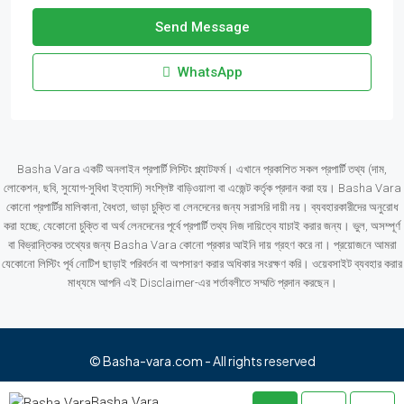
Send Message
WhatsApp
Basha Vara একটি অনলাইন প্রপার্টি লিস্টিং প্ল্যাটফর্ম। এখানে প্রকাশিত সকল প্রপার্টি তথ্য (দাম,
লোকেশন, ছবি, সুযোগ-সুবিধা ইত্যাদি) সংশ্লিষ্ট বাড়িওয়ালা বা এজেন্ট কর্তৃক প্রদান করা হয়। Basha Vara
কোনো প্রপার্টির মালিকানা, বৈধতা, ভাড়া চুক্তি বা লেনদেনের জন্য সরাসরি দায়ী নয়। ব্যবহারকারীদের অনুরোধ
করা হচ্ছে, যেকোনো চুক্তি বা অর্থ লেনদেনের পূর্বে প্রপার্টি তথ্য নিজ দায়িত্বে যাচাই করার জন্য। ভুল, অসম্পূর্ণ
বা বিভ্রান্তিকর তথ্যের জন্য Basha Vara কোনো প্রকার আইনি দায় গ্রহণ করে না। প্রয়োজনে আমরা
যেকোনো লিস্টিং পূর্ব নোটিশ ছাড়াই পরিবর্তন বা অপসারণ করার অধিকার সংরক্ষণ করি। ওয়েবসাইট ব্যবহার করার
মাধ্যমে আপনি এই Disclaimer-এর শর্তাবলীতে সম্মতি প্রদান করছেন।
© Basha-vara.com - All rights reserved
Basha Vara