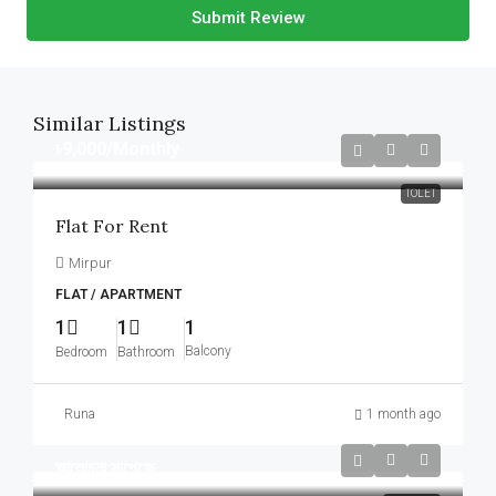
Submit Review
Similar Listings
৳9,000
/Monthly
TOLET
Flat For Rent
Mirpur
FLAT / APARTMENT
1
1
1
Balcony
Bedroom
Bathroom
Runa
1 month ago
আলোচনা সাপেক্ষে