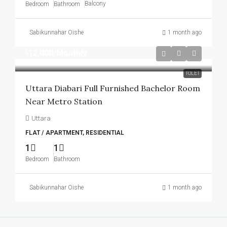
Balcony
Bedroom
Bathroom
Sabikunnahar Oishe
1 month ago
৳12,000
/Monthly
TOLET
Uttara Diabari Full Furnished Bachelor Room
Near Metro Station
Uttara
FLAT / APARTMENT, RESIDENTIAL
1
1
Bedroom
Bathroom
Sabikunnahar Oishe
1 month ago