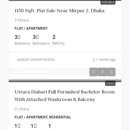
FOR SALE
1150 Sqft. Flat Sale Near Mirpur 2, Dhaka
Mirpur
FLAT / APARTMENT
3
3
2
Balcony
Bedrooms
Bathrooms
ANNUR ANWAR RUDRA
1 month ago
৳12,000
/Monthly
TOLET
Uttara Diabari Full Furnished Bachelor Room
With Attached Washroom & Balcony
Uttara
FLAT / APARTMENT, RESIDENTIAL
1
1
1