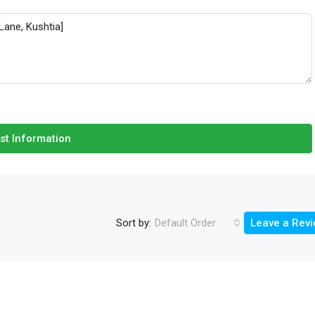
st Information
Sort by:
Default Order
Leave a Rev