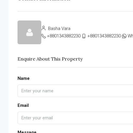
Basha Vara
+8801343882230
+8801343882230
Wh
Enquire About This Property
Name
Email
Message