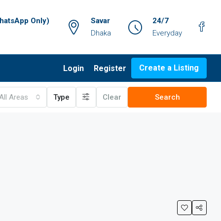
atsApp Only)
Savar
24/7
Dhaka
Everyday
Create a Listing
Login
Register
All Areas
Type
Clear
Search