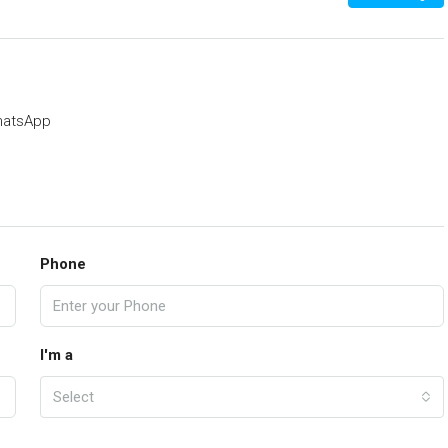
atsApp
Phone
I'm a
Select