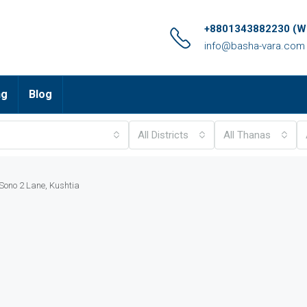
+8801343882230 (Wh
info@basha-vara.com
ng
Blog
All Districts
All Thanas
Sono 2 Lane, Kushtia