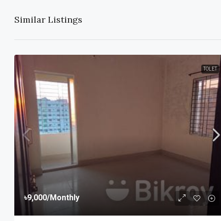
Similar Listings
TOLET
৳9,000
/Monthly