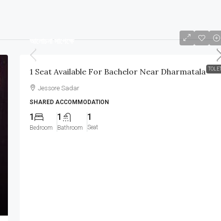
আলোচনা সাপেক্ষে
TOLE
1 Seat Available For Bachelor Near Dharmatala
Jessore Sadar
SHARED ACCOMMODATION
1
1
1
Seat
Bedroom
Bathroom