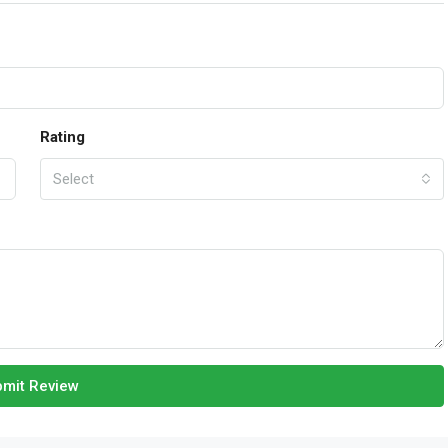
Rating
Select
mit Review