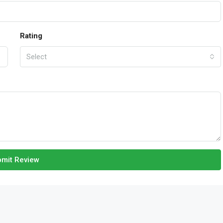
Rating
Select
mit Review