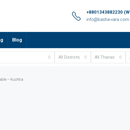
+8801343882230 (Wh
info@basha-vara.com
ng
Blog
All Districts
All Thanas
able – Kushtia