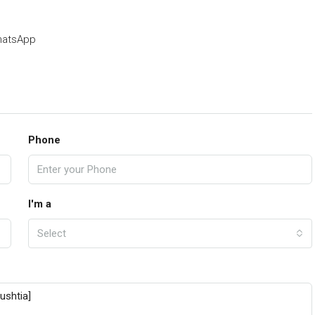
atsApp
Phone
I'm a
Select