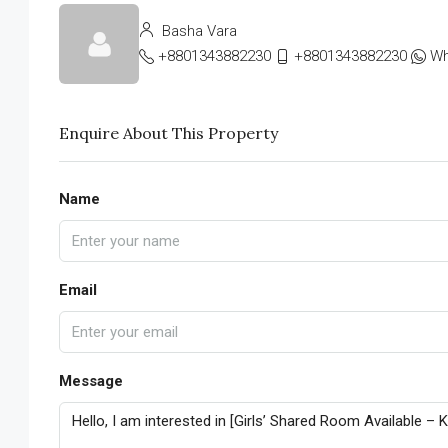
Basha Vara
+8801343882230
+8801343882230
Wh
Enquire About This Property
Name
Email
Message