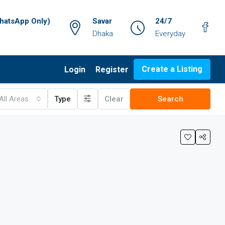
atsApp Only)
Savar
24/7
Dhaka
Everyday
Create a Listing
Login
Register
All Areas
Type
Clear
Search