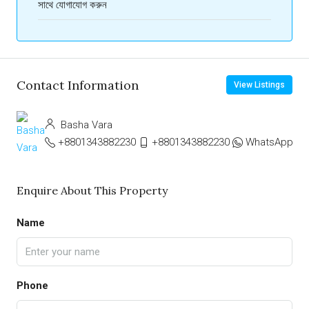
সাথে যোগাযোগ করুন
Contact Information
View Listings
Basha Vara
+8801343882230
+8801343882230
WhatsApp
Enquire About This Property
Name
Phone