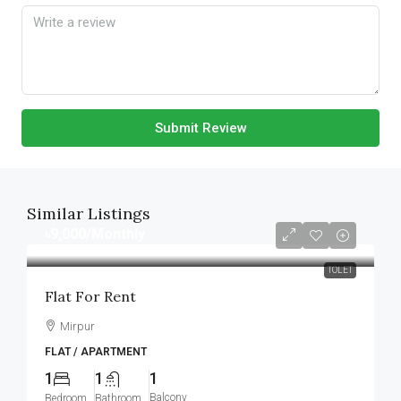
Submit Review
Similar Listings
৳9,000
/Monthly
TOLET
Flat For Rent
Mirpur
FLAT / APARTMENT
1
1
1
Balcony
Bedroom
Bathroom