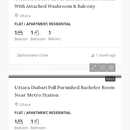
With Attached Washroom & Balcony
Uttara
FLAT / APARTMENT, RESIDENTIAL
1
1
1
Balcony
Bedroom
Bathroom
Sabikunnahar Oishe
1 month ago
৳12,000
/Monthly
TOLET
Uttara Diabari Full Furnished Bachelor Room
Near Metro Station
Uttara
FLAT / APARTMENT, RESIDENTIAL
1
1
Bedroom
Bathroom