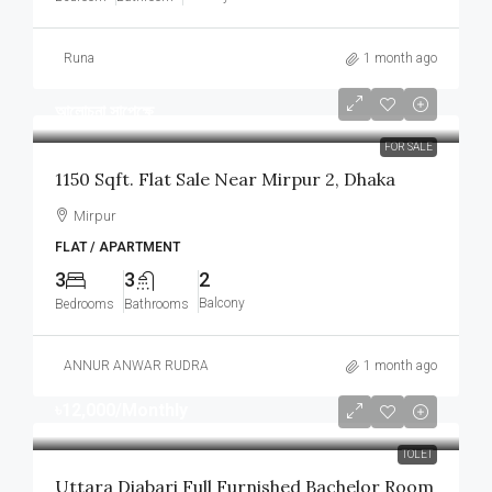
Runa
1 month ago
আলোচনা সাপেক্ষে
FOR SALE
1150 Sqft. Flat Sale Near Mirpur 2, Dhaka
Mirpur
FLAT / APARTMENT
3
3
2
Balcony
Bedrooms
Bathrooms
ANNUR ANWAR RUDRA
1 month ago
৳12,000
/Monthly
TOLET
Uttara Diabari Full Furnished Bachelor Room