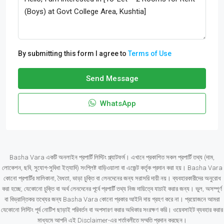
By submitting this form I agree to
Terms of Use
Send Message
WhatsApp
Basha Vara একটি অনলাইন প্রপার্টি লিস্টিং প্ল্যাটফর্ম। এখানে প্রকাশিত সকল প্রপার্টি তথ্য (দাম,
লোকেশন, ছবি, সুযোগ-সুবিধা ইত্যাদি) সংশ্লিষ্ট বাড়িওয়ালা বা এজেন্ট কর্তৃক প্রদান করা হয়। Basha Vara
কোনো প্রপার্টির মালিকানা, বৈধতা, ভাড়া চুক্তি বা লেনদেনের জন্য সরাসরি দায়ী নয়। ব্যবহারকারীদের অনুরোধ
করা হচ্ছে, যেকোনো চুক্তি বা অর্থ লেনদেনের পূর্বে প্রপার্টি তথ্য নিজ দায়িত্বে যাচাই করার জন্য। ভুল, অসম্পূর্ণ
বা বিভ্রান্তিকর তথ্যের জন্য Basha Vara কোনো প্রকার আইনি দায় গ্রহণ করে না। প্রয়োজনে আমরা
যেকোনো লিস্টিং পূর্ব নোটিশ ছাড়াই পরিবর্তন বা অপসারণ করার অধিকার সংরক্ষণ করি। ওয়েবসাইট ব্যবহার করার
মাধ্যমে আপনি এই Disclaimer-এর শর্তাবলীতে সম্মতি প্রদান করছেন।