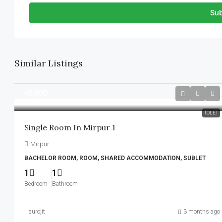
Sub
Similar Listings
৳8,000
TOLET
Single Room In Mirpur 1
Mirpur
BACHELOR ROOM, ROOM, SHARED ACCOMMODATION, SUBLET
1
1
Bedroom
Bathroom
surojit
3 months ago