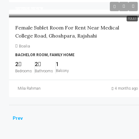
আলোচনা সাপেক্ষে
TOLET
Female Sublet Room For Rent Near Medical
College Road, Ghoshpara, Rajshahi
Boalia
BACHELOR ROOM, FAMILY HOME
2
2
1
Balcony
Bedrooms
Bathrooms
Milia Rahman
4 months ago
Prev