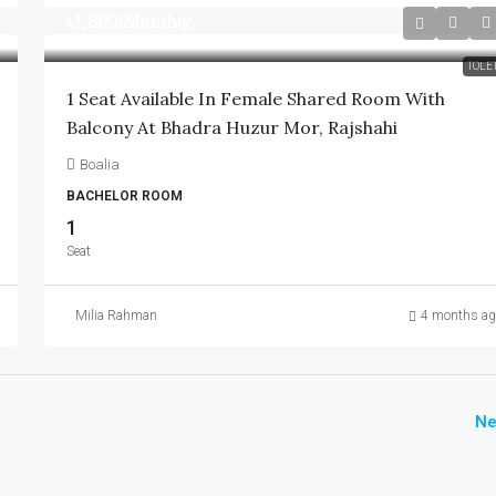
৳1,800
/Monthly
TOLE
1 Seat Available In Female Shared Room With
Balcony At Bhadra Huzur Mor, Rajshahi
Boalia
BACHELOR ROOM
1
Seat
Milia Rahman
4 months ag
Ne