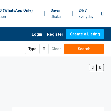
 (WhatsApp Only)
Savar
24/7
.com
Dhaka
Everyday
Create a Listing
Login
Register
Type
Clear
Search