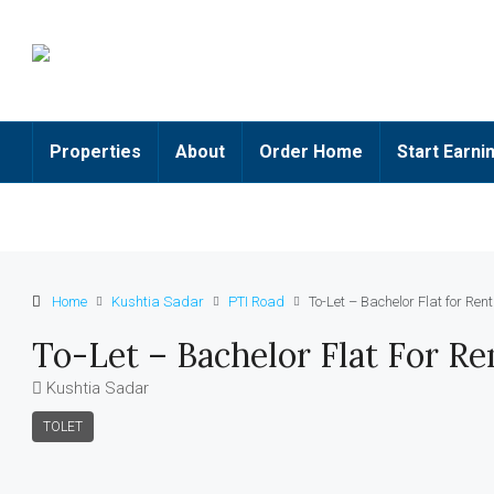
Properties
About
Order Home
Start Earni
Home
Kushtia Sadar
PTI Road
To-Let – Bachelor Flat for Rent
To-Let – Bachelor Flat For Re
Kushtia Sadar
TOLET