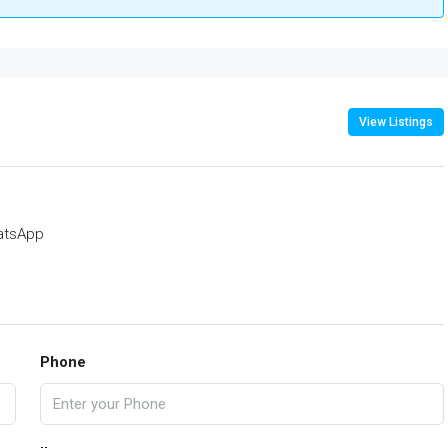
View Listings
atsApp
Phone