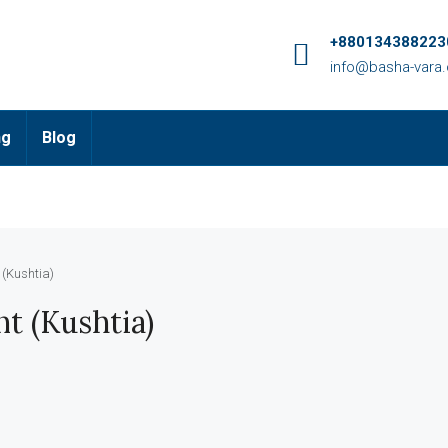
+8801343882230
info@basha-vara
ng
Blog
 (Kushtia)
nt (Kushtia)