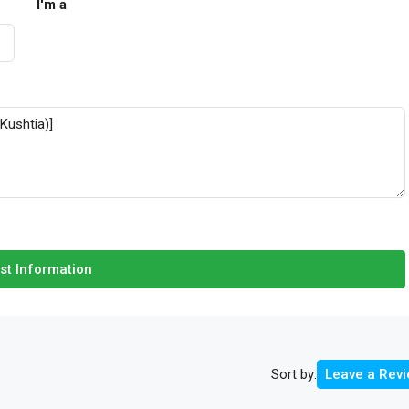
I'm a
st Information
Sort by:
Leave a Rev