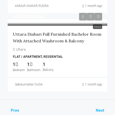
ANNUR ANWAR RUDRA
1 month ago
৳12,000
/Monthly
TOLET
Uttara Diabari Full Furnished Bachelor Room
With Attached Washroom & Balcony
Uttara
FLAT / APARTMENT, RESIDENTIAL
1
1
1
Balcony
Bedroom
Bathroom
Sabikunnahar Oishe
1 month ago
Prev
Next