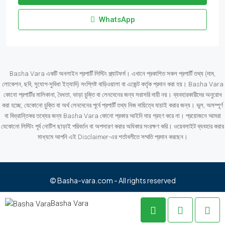
WhatsApp
Basha Vara একটি অনলাইন প্রপার্টি লিস্টিং প্ল্যাটফর্ম। এখানে প্রকাশিত সকল প্রপার্টি তথ্য (দাম,
লোকেশন, ছবি, সুযোগ-সুবিধা ইত্যাদি) সংশ্লিষ্ট বাড়িওয়ালা বা এজেন্ট কর্তৃক প্রদান করা হয়। Basha Vara
কোনো প্রপার্টির মালিকানা, বৈধতা, ভাড়া চুক্তি বা লেনদেনের জন্য সরাসরি দায়ী নয়। ব্যবহারকারীদের অনুরোধ
করা হচ্ছে, যেকোনো চুক্তি বা অর্থ লেনদেনের পূর্বে প্রপার্টি তথ্য নিজ দায়িত্বে যাচাই করার জন্য। ভুল, অসম্পূর্ণ
বা বিভ্রান্তিকর তথ্যের জন্য Basha Vara কোনো প্রকার আইনি দায় গ্রহণ করে না। প্রয়োজনে আমরা
যেকোনো লিস্টিং পূর্ব নোটিশ ছাড়াই পরিবর্তন বা অপসারণ করার অধিকার সংরক্ষণ করি। ওয়েবসাইট ব্যবহার করার
মাধ্যমে আপনি এই Disclaimer-এর শর্তাবলীতে সম্মতি প্রদান করছেন।
© Basha-vara.com - All rights reserved
Basha Vara