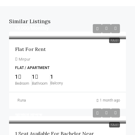
Similar Listings
৳9,000
/Monthly
TOLET
Flat For Rent
Mirpur
FLAT / APARTMENT
1
1
1
Balcony
Bedroom
Bathroom
Runa
1 month ago
আলোচনা সাপেক্ষে
TOLET
1 Seat Available For Bachelor Near