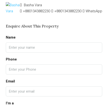
Basha Vara
+8801343882230
+8801343882230
WhatsApp
Enquire About This Property
Name
Phone
Email
I'm a