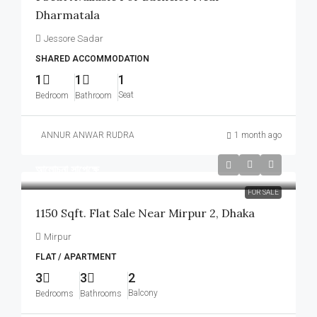
Dharmatala
Jessore Sadar
SHARED ACCOMMODATION
1
1
1
Seat
Bedroom
Bathroom
ANNUR ANWAR RUDRA
1 month ago
আলোচনা সাপেক্ষে
FOR SALE
1150 Sqft. Flat Sale Near Mirpur 2, Dhaka
Mirpur
FLAT / APARTMENT
3
3
2
Balcony
Bedrooms
Bathrooms