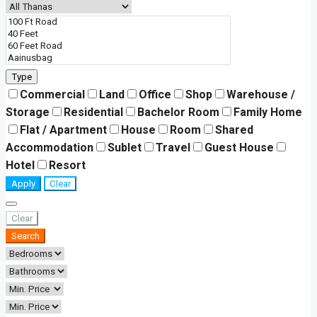
Type
Commercial
Land
Office
Shop
Warehouse /
Storage
Residential
Bachelor Room
Family Home
Flat / Apartment
House
Room
Shared
Accommodation
Sublet
Travel
Guest House
Hotel
Resort
Apply
Clear
Clear
Search