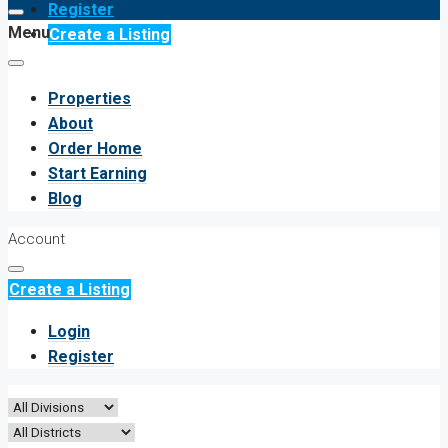
Register
Menu
Create a Listing
Properties
About
Order Home
Start Earning
Blog
Account
Create a Listing
Login
Register