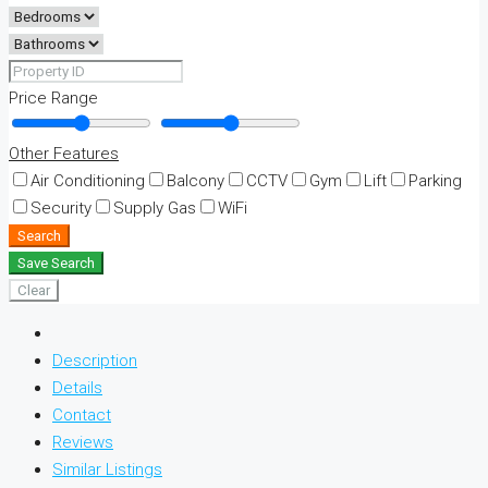
Price Range
Other Features
Air Conditioning
Balcony
CCTV
Gym
Lift
Parking
Security
Supply Gas
WiFi
Search
Save Search
Clear
Description
Details
Contact
Reviews
Similar Listings