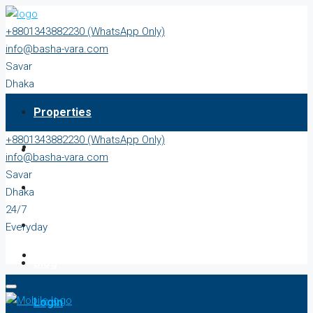
+8801343882230 (WhatsApp Only)
info@basha-vara.com
Savar
Dhaka
24/7
Properties
Everyday
+8801343882230 (WhatsApp Only)
About
info@basha-vara.com
Savar
Order Home
Dhaka
24/7
Start Earning
Everyday
Blog
Login