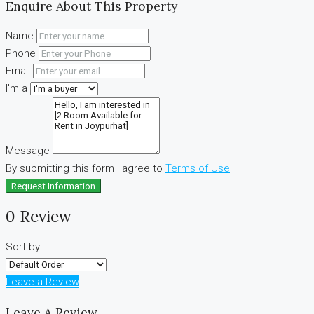
Enquire About This Property
Name
Phone
Email
I'm a
Message
By submitting this form I agree to
Terms of Use
Request Information
0 Review
Sort by:
Leave a Review
Leave A Review