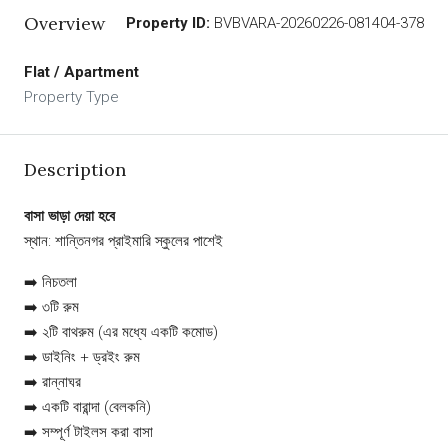
Overview
Property ID:
BVBVARA-20260226-081404-378
Flat / Apartment
Property Type
Description
বাসা ভাড়া দেয়া হবে
স্থান: শান্তিনগর প্রাইমারি স্কুলের পাশেই
➡️ নিচতলা
➡️ ৩টি রুম
➡️ ২টি বাথরুম (এর মধ্যে একটি কমোড)
➡️ ডাইনিং + ড্রইং রুম
➡️ রান্নাঘর
➡️ একটি বারান্দা (বেলকনি)
➡️ সম্পূর্ণ টাইলস করা বাসা