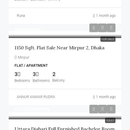
Runa
1 month ago
আলোচনা সাপেক্ষে
FOR SALE
1150 Sqft. Flat Sale Near Mirpur 2, Dhaka
Mirpur
FLAT / APARTMENT
3
3
2
Balcony
Bedrooms
Bathrooms
ANNUR ANWAR RUDRA
1 month ago
৳12,000
/Monthly
TOLET
Uttara Diabari Full Furnished Bachelor Room