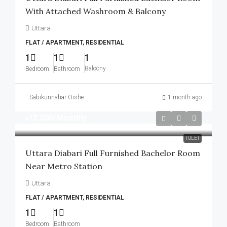
With Attached Washroom & Balcony
Uttara
FLAT / APARTMENT, RESIDENTIAL
1
1
1
Balcony
Bedroom
Bathroom
Sabikunnahar Oishe
1 month ago
৳12,000
/Monthly
TOLET
Uttara Diabari Full Furnished Bachelor Room
Near Metro Station
Uttara
FLAT / APARTMENT, RESIDENTIAL
1
1
Bedroom
Bathroom