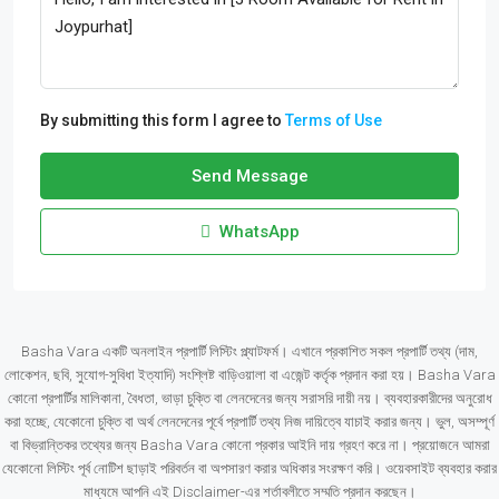
By submitting this form I agree to
Terms of Use
Send Message
WhatsApp
Basha Vara একটি অনলাইন প্রপার্টি লিস্টিং প্ল্যাটফর্ম। এখানে প্রকাশিত সকল প্রপার্টি তথ্য (দাম,
লোকেশন, ছবি, সুযোগ-সুবিধা ইত্যাদি) সংশ্লিষ্ট বাড়িওয়ালা বা এজেন্ট কর্তৃক প্রদান করা হয়। Basha Vara
কোনো প্রপার্টির মালিকানা, বৈধতা, ভাড়া চুক্তি বা লেনদেনের জন্য সরাসরি দায়ী নয়। ব্যবহারকারীদের অনুরোধ
করা হচ্ছে, যেকোনো চুক্তি বা অর্থ লেনদেনের পূর্বে প্রপার্টি তথ্য নিজ দায়িত্বে যাচাই করার জন্য। ভুল, অসম্পূর্ণ
বা বিভ্রান্তিকর তথ্যের জন্য Basha Vara কোনো প্রকার আইনি দায় গ্রহণ করে না। প্রয়োজনে আমরা
যেকোনো লিস্টিং পূর্ব নোটিশ ছাড়াই পরিবর্তন বা অপসারণ করার অধিকার সংরক্ষণ করি। ওয়েবসাইট ব্যবহার করার
মাধ্যমে আপনি এই Disclaimer-এর শর্তাবলীতে সম্মতি প্রদান করছেন।