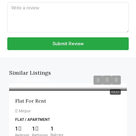
Submit Review
Similar Listings
৳9,000
/Monthly
TOLET
Flat For Rent
Mirpur
FLAT / APARTMENT
1
1
1
Balcony
Bedroom
Bathroom