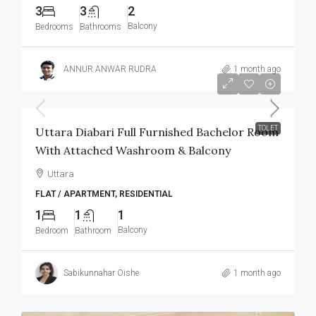
3
3
2
Balcony
Bedrooms
Bathrooms
ANNUR ANWAR RUDRA
1 month ago
৳12,000
/Monthly
TOLET
Uttara Diabari Full Furnished Bachelor Room
With Attached Washroom & Balcony
Uttara
FLAT / APARTMENT, RESIDENTIAL
1
1
1
Balcony
Bedroom
Bathroom
Sabikunnahar Oishe
1 month ago