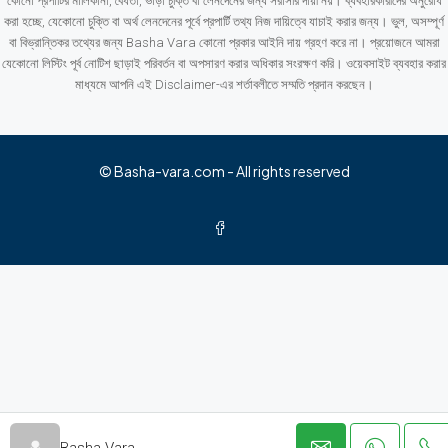
কোনো প্রপার্টির মালিকানা, বৈধতা, ভাড়া চুক্তি বা লেনদেনের জন্য সরাসরি দায়ী নয়। ব্যবহারকারীদের অনুরোধ
করা হচ্ছে, যেকোনো চুক্তি বা অর্থ লেনদেনের পূর্বে প্রপার্টি তথ্য নিজ দায়িত্বে যাচাই করার জন্য। ভুল, অসম্পূর্ণ
বা বিভ্রান্তিকর তথ্যের জন্য Basha Vara কোনো প্রকার আইনি দায় গ্রহণ করে না। প্রয়োজনে আমরা
যেকোনো লিস্টিং পূর্ব নোটিশ ছাড়াই পরিবর্তন বা অপসারণ করার অধিকার সংরক্ষণ করি। ওয়েবসাইট ব্যবহার করার
মাধ্যমে আপনি এই Disclaimer-এর শর্তাবলীতে সম্মতি প্রদান করছেন।
© Basha-vara.com - All rights reserved
Basha Vara