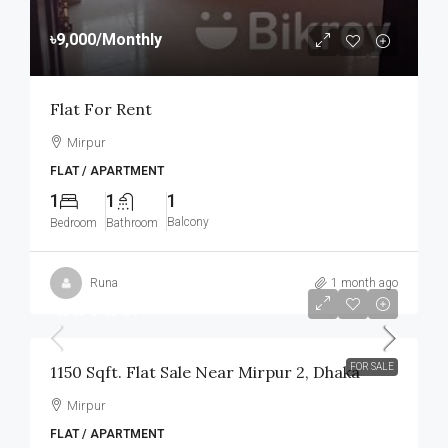
৳9,000
/Monthly
Flat For Rent
Mirpur
FLAT / APARTMENT
1
1
1
Balcony
Bedroom
Bathroom
Runa
1 month ago
আলোচনা সাপেক্ষে
FOR SALE
1150 Sqft. Flat Sale Near Mirpur 2, Dhaka
Mirpur
FLAT / APARTMENT