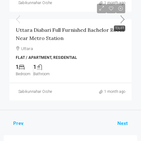
Sabikunnahar Oishe
1 month ago
৳12,000
/Monthly
TOLET
Uttara Diabari Full Furnished Bachelor Room
Near Metro Station
Uttara
FLAT / APARTMENT, RESIDENTIAL
1
1
Bedroom
Bathroom
Sabikunnahar Oishe
1 month ago
Prev
Next