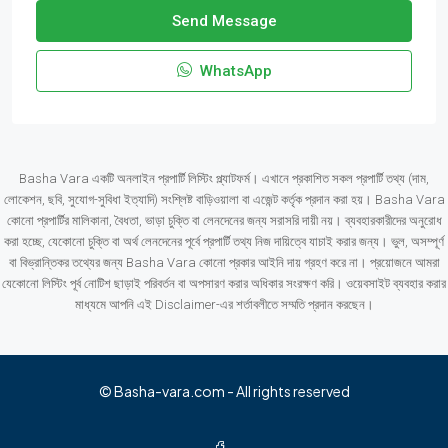
Send Message
WhatsApp
Basha Vara একটি অনলাইন প্রপার্টি লিস্টিং প্ল্যাটফর্ম। এখানে প্রকাশিত সকল প্রপার্টি তথ্য (দাম,
লোকেশন, ছবি, সুযোগ-সুবিধা ইত্যাদি) সংশ্লিষ্ট বাড়িওয়ালা বা এজেন্ট কর্তৃক প্রদান করা হয়। Basha Vara
কোনো প্রপার্টির মালিকানা, বৈধতা, ভাড়া চুক্তি বা লেনদেনের জন্য সরাসরি দায়ী নয়। ব্যবহারকারীদের অনুরোধ
করা হচ্ছে, যেকোনো চুক্তি বা অর্থ লেনদেনের পূর্বে প্রপার্টি তথ্য নিজ দায়িত্বে যাচাই করার জন্য। ভুল, অসম্পূর্ণ
বা বিভ্রান্তিকর তথ্যের জন্য Basha Vara কোনো প্রকার আইনি দায় গ্রহণ করে না। প্রয়োজনে আমরা
যেকোনো লিস্টিং পূর্ব নোটিশ ছাড়াই পরিবর্তন বা অপসারণ করার অধিকার সংরক্ষণ করি। ওয়েবসাইট ব্যবহার করার
মাধ্যমে আপনি এই Disclaimer-এর শর্তাবলীতে সম্মতি প্রদান করছেন।
© Basha-vara.com - All rights reserved