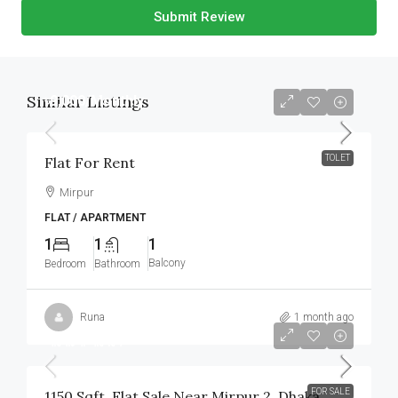
Submit Review
Similar Listings
৳9,000
/Monthly
TOLET
Flat For Rent
Mirpur
FLAT / APARTMENT
1
1
1
Balcony
Bedroom
Bathroom
Runa
1 month ago
আলোচনা সাপেক্ষে
FOR SALE
1150 Sqft. Flat Sale Near Mirpur 2, Dhaka