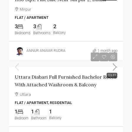
Mirpur
FLAT / APARTMENT
3
3
2
Balcony
Bedrooms
Bathrooms
ANNUR ANWAR RUDRA
1 month ago
৳12,000
/Monthly
TOLET
Uttara Diabari Full Furnished Bachelor Room
With Attached Washroom & Balcony
Uttara
FLAT / APARTMENT, RESIDENTIAL
1
1
1
Balcony
Bedroom
Bathroom