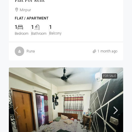
Flat For Rent
Mirpur
FLAT / APARTMENT
1
1
1
Balcony
Bedroom
Bathroom
Runa
1 month ago
FOR SALE