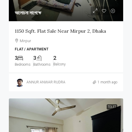
আলোচনা সাপেক্ষে
1150 Sqft. Flat Sale Near Mirpur 2, Dhaka
Mirpur
FLAT / APARTMENT
3
3
2
Balcony
Bedrooms
Bathrooms
ANNUR ANWAR RUDRA
1 month ago
TOLET