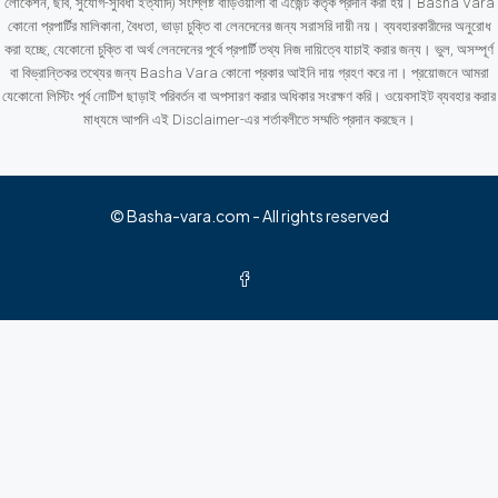
লোকেশন, ছবি, সুযোগ-সুবিধা ইত্যাদি) সংশ্লিষ্ট বাড়িওয়ালা বা এজেন্ট কর্তৃক প্রদান করা হয়। Basha Vara
কোনো প্রপার্টির মালিকানা, বৈধতা, ভাড়া চুক্তি বা লেনদেনের জন্য সরাসরি দায়ী নয়। ব্যবহারকারীদের অনুরোধ
করা হচ্ছে, যেকোনো চুক্তি বা অর্থ লেনদেনের পূর্বে প্রপার্টি তথ্য নিজ দায়িত্বে যাচাই করার জন্য। ভুল, অসম্পূর্ণ
বা বিভ্রান্তিকর তথ্যের জন্য Basha Vara কোনো প্রকার আইনি দায় গ্রহণ করে না। প্রয়োজনে আমরা
যেকোনো লিস্টিং পূর্ব নোটিশ ছাড়াই পরিবর্তন বা অপসারণ করার অধিকার সংরক্ষণ করি। ওয়েবসাইট ব্যবহার করার
মাধ্যমে আপনি এই Disclaimer-এর শর্তাবলীতে সম্মতি প্রদান করছেন।
© Basha-vara.com - All rights reserved