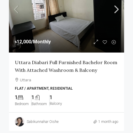
৳12,000
/Monthly
Uttara Diabari Full Furnished Bachelor Room
With Attached Washroom & Balcony
Uttara
FLAT / APARTMENT, RESIDENTIAL
1
1
1
Balcony
Bedroom
Bathroom
Sabikunnahar Oishe
1 month ago