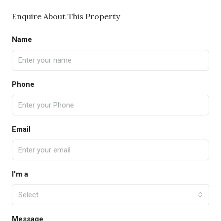
Enquire About This Property
Name
Phone
Email
I'm a
Select
Message