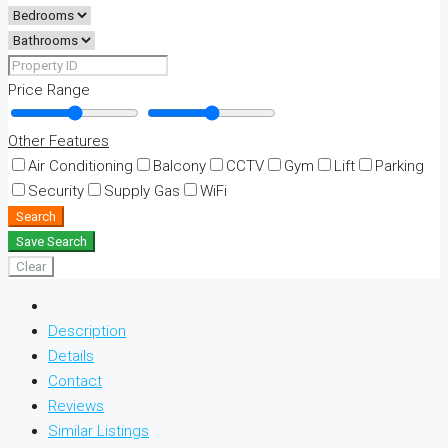
Price Range
Other Features
Air Conditioning
Balcony
CCTV
Gym
Lift
Parking
Security
Supply Gas
WiFi
Search
Save Search
Clear
Description
Details
Contact
Reviews
Similar Listings