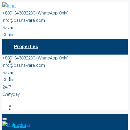
+8801343882230 (WhatsApp Only)
info@basha-vara.com
Savar
Dhaka
24/7
Properties
Everyday
+8801343882230 (WhatsApp Only)
About
info@basha-vara.com
Savar
Order Home
Dhaka
24/7
Start Earning
Everyday
Blog
Login