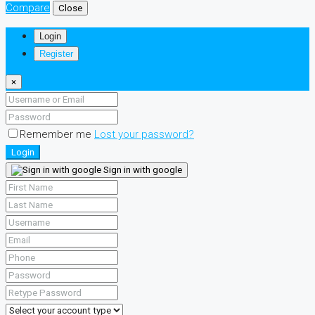
Compare
Close
Login
Register
×
Remember me
Lost your password?
Login
Sign in with google