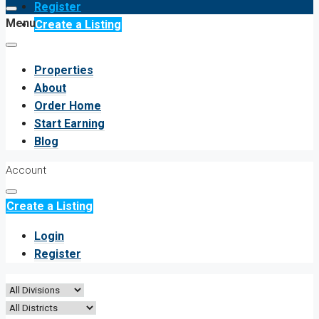
Register
Menu
Create a Listing
Properties
About
Order Home
Start Earning
Blog
Account
Create a Listing
Login
Register