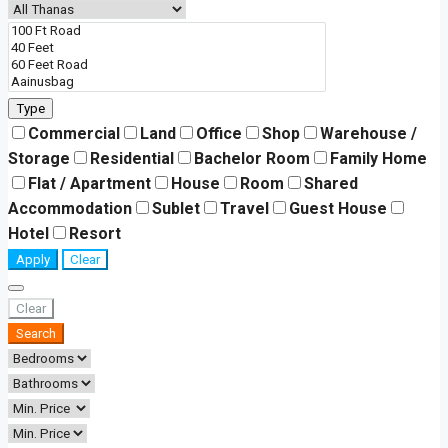
Type
Commercial
Land
Office
Shop
Warehouse /
Storage
Residential
Bachelor Room
Family Home
Flat / Apartment
House
Room
Shared
Accommodation
Sublet
Travel
Guest House
Hotel
Resort
Apply
Clear
Clear
Search