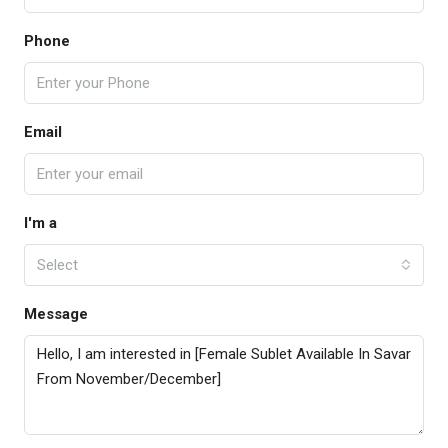
Phone
Email
I'm a
Select
Message