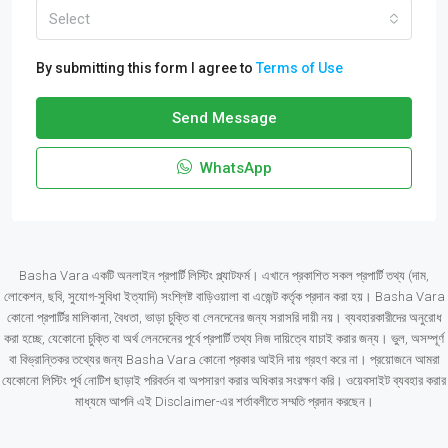
Select
By submitting this form I agree to
Terms of Use
Send Message
WhatsApp
Basha Vara একটি অনলাইন প্রপার্টি লিস্টিং প্ল্যাটফর্ম। এখানে প্রকাশিত সকল প্রপার্টি তথ্য (দাম,
লোকেশন, ছবি, সুযোগ-সুবিধা ইত্যাদি) সংশ্লিষ্ট বাড়িওয়ালা বা এজেন্ট কর্তৃক প্রদান করা হয়। Basha Vara
কোনো প্রপার্টির মালিকানা, বৈধতা, ভাড়া চুক্তি বা লেনদেনের জন্য সরাসরি দায়ী নয়। ব্যবহারকারীদের অনুরোধ
করা হচ্ছে, যেকোনো চুক্তি বা অর্থ লেনদেনের পূর্বে প্রপার্টি তথ্য নিজ দায়িত্বে যাচাই করার জন্য। ভুল, অসম্পূর্ণ
বা বিভ্রান্তিকর তথ্যের জন্য Basha Vara কোনো প্রকার আইনি দায় গ্রহণ করে না। প্রয়োজনে আমরা
যেকোনো লিস্টিং পূর্ব নোটিশ ছাড়াই পরিবর্তন বা অপসারণ করার অধিকার সংরক্ষণ করি। ওয়েবসাইট ব্যবহার করার
মাধ্যমে আপনি এই Disclaimer-এর শর্তাবলীতে সম্মতি প্রদান করছেন।