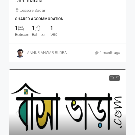
Dharmatala
Jessore Sadar
SHARED ACCOMMODATION
1
1
1
Seat
Bedroom
Bathroom
ANNUR ANWAR RUDRA
1 month ago
TOLET