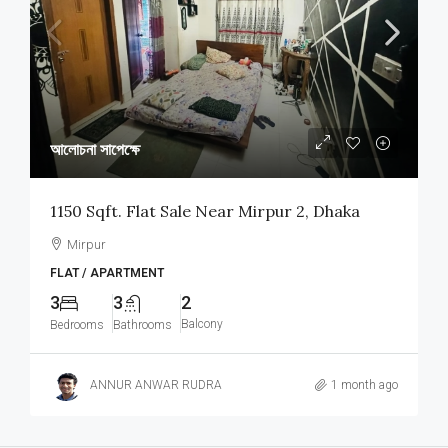
আলোচনা সাপেক্ষে
1150 Sqft. Flat Sale Near Mirpur 2, Dhaka
Mirpur
FLAT / APARTMENT
3
3
2
Balcony
Bedrooms
Bathrooms
ANNUR ANWAR RUDRA
1 month ago