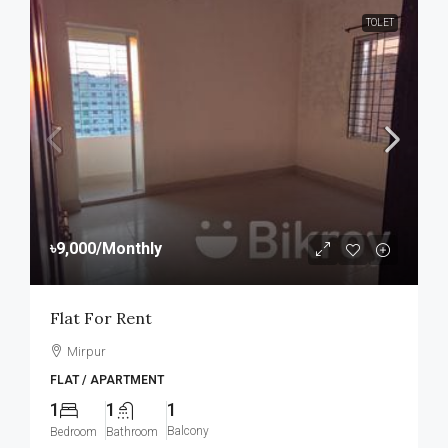
TOLET
৳9,000
/Monthly
Flat For Rent
Mirpur
FLAT / APARTMENT
1
1
1
Balcony
Bedroom
Bathroom