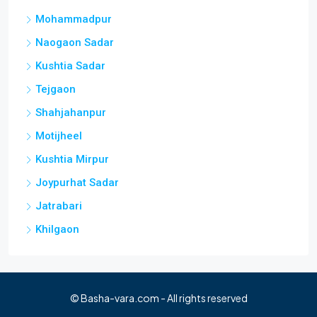
Mohammadpur
Naogaon Sadar
Kushtia Sadar
Tejgaon
Shahjahanpur
Motijheel
Kushtia Mirpur
Joypurhat Sadar
Jatrabari
Khilgaon
© Basha-vara.com - All rights reserved