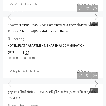
Md Mominul Islam Sakib
6 months ago
আলােচনা সাপেক্ষে
TOLET
Short-Term Stay For Patients & Attendants Near
Dhaka Medical|Bakshibazar, Dhaka
Shahbag
HOTEL, FLAT / APARTMENT, SHARED ACCOMMODATION
2
1
Bedrooms
Bathroom
Mehejabin Akter Mohua
6 months ago
আলোচনা সাপেক্ষে
TOLET
কুসুমবাগ মৌলভীবাজার শো-রুম /রেস্টুরেন্ট/ অফিস /কোম্পানীর জন্য ভাড়া
দেওয়া হবে
Moulvibazar Sadar