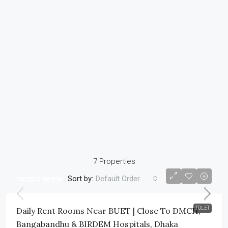
7 Properties
Sort by:
Default Order
আলােচনা সাপেক্ষে
TOLET
Daily Rent Rooms Near BUET | Close To DMCH,
Bangabandhu & BIRDEM Hospitals, Dhaka