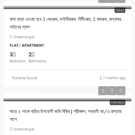
আলোচনা সাপেক্ষে
TOLET
বাসা ভাড়া দেওয়া হবে 3 বেডরুম, ডাইনীয়রুম, সিটীংরুম, 2 বাথরুম, রান্নাঘর,
লাইনের গ্যাস
Sreemangal
FLAT / APARTMENT
3
2
Bedrooms
Bathrooms
Romana Nusrat
7 months ago
আলোচনা সাপেক্ষে
FOR SALE
সাড়ে ৫ শতক বাড়ির উপযোগী জমি বিক্রি | শ্রীমঙ্গল, সন্ধানী আ/এ রাস্তার
পাশে
Sreemangal