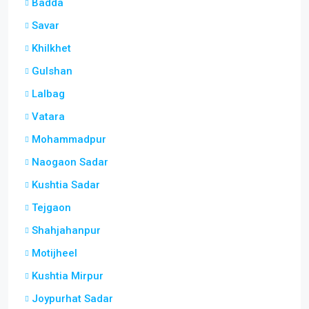
Badda
Savar
Khilkhet
Gulshan
Lalbag
Vatara
Mohammadpur
Naogaon Sadar
Kushtia Sadar
Tejgaon
Shahjahanpur
Motijheel
Kushtia Mirpur
Joypurhat Sadar