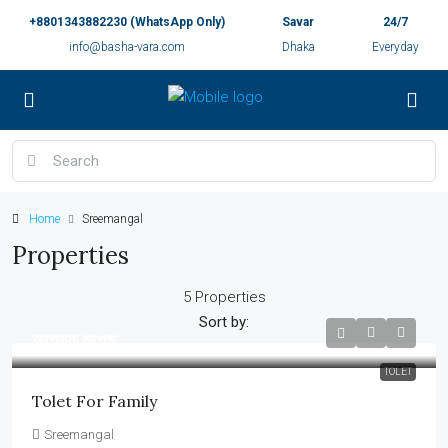
+8801343882230 (WhatsApp Only)
Savar
24/7
info@basha-vara.com
Dhaka
Everyday
Home
Sreemangal
Properties
5 Properties
Sort by:
আলোচনা সাপেক্ষ
TOLET
Tolet For Family
Sreemangal